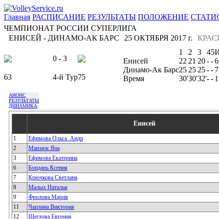
Главная
РАСПИСАНИЕ
РЕЗУЛЬТАТЫ
ПОЛОЖЕНИЕ
СТАТИ
ЧЕМПИОНАТ РОССИИ СУПЕРЛИГА
ЕНИСЕЙ - ДИНАМО-АК БАРС
25 ОКТЯБРЯ 2017 г.
КРАС
1
2
3
4
5
0 - 3
Енисей
22
21
20
-
-
6
Динамо-Ак Барс
25
25
25
-
-
7
63
4-й Тур
75
Время
30'
30'
32'
-
-
1
АНОНС
РЕЗУЛЬТАТЫ
ДИНАМИКА
Енисей
1
Ефимова Ольга_Андр
2
Манзюк Яна
3
Ефимова Екатерина
6
Бондарь Ксения
7
Крючкова Светлана
8
Малых Наталья
9
Фролова Мария
11
Чаплина Виктория
12
Щеглова Евгения