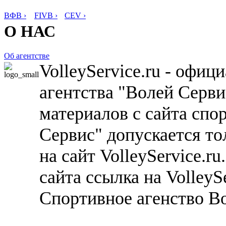
ВФВ ›
FIVB ›
CEV ›
О НАС
Об агентстве
VolleyService.ru - офи
агентства "Волей Серв
материалов с сайта спо
Сервис" допускается то
на сайт VolleyService.r
сайта ссылка на VolleyS
Спортивное агенство В