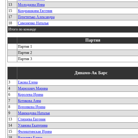
13
Молодцова Инна
15
Кондрашкина Евгения
17
Перетятько Александра
18
Симоненко Наталья
Итого по команде
Партия
Партия 1
Партия 2
Партия 3
Динамо-Ак Барс
3
Ежова Елена
4
Марюхнич Марина
6
Королева Ирина
7
Котикова Анна
8
Воронкова Ирина
9
Маммадова Наталья
13
Старцева Евгения
14
Уланова Екатерина
15
Филиштинская Ирина
18
Василева Елица