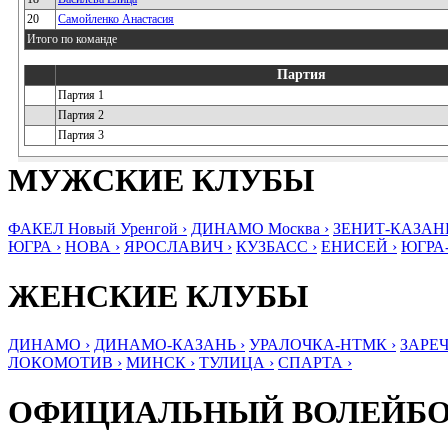
20
Самойленко Анастасия
Итого по команде
Партия
Партия 1
Партия 2
Партия 3
МУЖСКИЕ КЛУБЫ
ФАКЕЛ Новый Уренгой ›
ДИНАМО Москва ›
ЗЕНИТ-КАЗАНЬ
ЮГРА ›
НОВА ›
ЯРОСЛАВИЧ ›
КУЗБАСС ›
ЕНИСЕЙ ›
ЮГРА
ЖЕНСКИЕ КЛУБЫ
ДИНАМО ›
ДИНАМО-КАЗАНЬ ›
УРАЛОЧКА-НТМК ›
ЗАРЕЧ
ЛОКОМОТИВ ›
МИНСК ›
ТУЛИЦА ›
СПАРТА ›
ОФИЦИАЛЬНЫЙ ВОЛЕЙБ