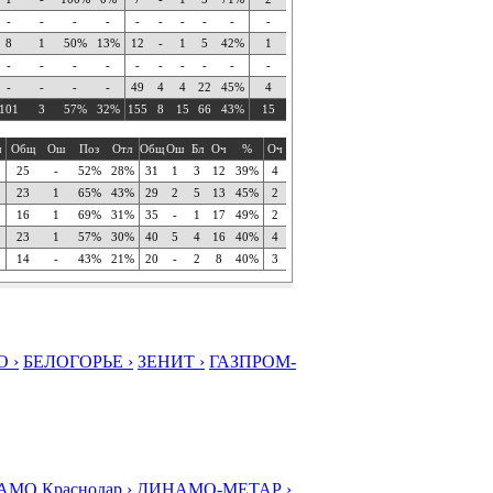
-
-
-
-
-
-
-
-
-
-
8
1
50%
13%
12
-
1
5
42%
1
-
-
-
-
-
-
-
-
-
-
-
-
-
-
49
4
4
22
45%
4
101
3
57%
32%
155
8
15
66
43%
15
ч
Общ
Ош
Поз
Отл
Общ
Ош
Бл
Оч
%
Оч
25
-
52%
28%
31
1
3
12
39%
4
23
1
65%
43%
29
2
5
13
45%
2
16
1
69%
31%
35
-
1
17
49%
2
23
1
57%
30%
40
5
4
16
40%
4
14
-
43%
21%
20
-
2
8
40%
3
 ›
БЕЛОГОРЬЕ ›
ЗЕНИТ ›
ГАЗПРОМ-
МО Краснодар ›
ДИНАМО-МЕТАР ›