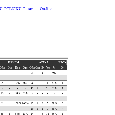
И
ССЫЛКИ
О нас
On-line
ПРИЕМ
АТАКА
БЛОК
Общ
Ош
Поз
Отл
Общ
Ош
Бл
Ата
%
Оч
-
-
-
-
3
-
1
-
0%
-
-
-
-
-
-
-
-
-
-
-
2
-
0%
0%
3
-
-
1
33%
1
-
-
-
-
49
1
5
18
37%
1
15
2
60%
33%
-
-
-
-
-
-
-
-
-
-
-
-
-
-
-
-
2
-
100%
100%
13
1
2
5
38%
6
-
-
-
-
20
1
1
9
45%
4
35
1
34%
23%
24
-
3
11
46%
1