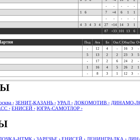
-
-
-
-
-
1
6
7
+4
6
1
1
-
-
-
-
-
4
3
4
3
4
27
+14
14
3
1
87
+33
101
13
6
Партия
Под
Ата
Бл
Ош.С
Общ
Ош
О
-
12
4
-
16
3
-
5
13
2
2
23
3
5
-
17
2
6
24
2
-
1
16
4
5
26
2
1
-
8
3
1
12
3
-
БЫ
ква ›
ЗЕНИТ-КАЗАНЬ ›
УРАЛ ›
ЛОКОМОТИВ ›
ДИНАМО-ЛО
СС ›
ЕНИСЕЙ ›
ЮГРА-САМОТЛОР ›
БЫ
ЛОЧКА-НТМК ›
ЗАРЕЧЬЕ ›
ЕНИСЕЙ ›
ЛЕНИНГРАДКА ›
ДИНА