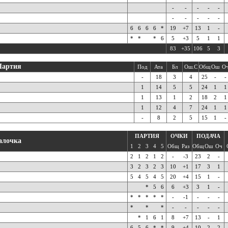
-
-
-
-
-
-
-
-
-
-
6
6
6
6
*
19
+7
13
1
-
*
*
*
6
5
+3
5
1
1
83
+35
106
5
3
Партия
Под
Ата
Бл
Ош.С
Общ
Ош
О
-
18
3
4
25
-
-
1
14
5
5
24
1
1
1
13
1
2
18
2
1
1
12
4
7
24
1
1
-
8
2
5
15
1
-
ПАРТИЯ
ОЧКИ
ПОДАЧА
алочка
1
2
3
4
5
Общ
Раз
Общ
Ош
Оч
2
1
2
1
2
-
-3
23
2
-
3
2
3
2
3
10
+1
17
3
1
5
4
5
4
5
20
+4
15
1
-
*
5
6
6
+3
3
1
-
*
*
*
*
*
-
-1
-
-
-
*
*
*
-
-
-
-
-
*
1
6
1
8
+7
13
-
1
6
5
6
*
*
9
+4
10
2
2