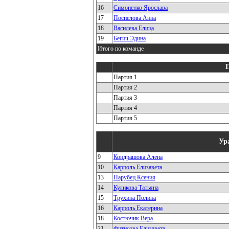
16
Симоненко Ярослава
17
Поспелова Анна
18
Василева Елица
19
Бегич Эдина
Итого по команде
Партия 1
Партия 2
Партия 3
Партия 4
Партия 5
Ур
9
Кондрашова Алена
10
Карполь Елизавета
13
Парубец Ксения
14
Куликова Татьяна
15
Трухина Полина
16
Карполь Екатерина
18
Костючик Вера
21
Фитисова Елизавета