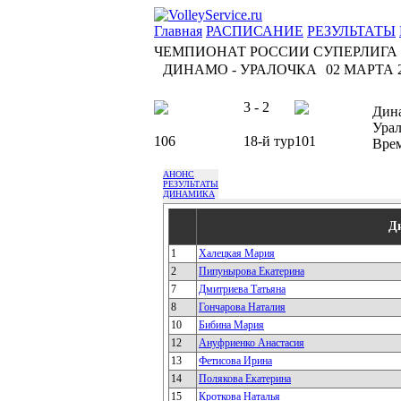
Главная
РАСПИСАНИЕ
РЕЗУЛЬТАТЫ
ЧЕМПИОНАТ РОССИИ СУПЕРЛИГА
ДИНАМО - УРАЛОЧКА
02 МАРТА 2
3 - 2
Дин
Урал
106
18-й тур
101
Вре
АНОНС
РЕЗУЛЬТАТЫ
ДИНАМИКА
Д
1
Халецкая Мария
2
Пипунырова Екатерина
7
Дмитриева Татьяна
8
Гончарова Наталия
10
Бибина Мария
12
Ануфриенко Анастасия
13
Фетисова Ирина
14
Полякова Екатерина
15
Кроткова Наталья