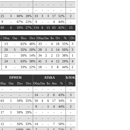
-
-
-
-
-
-
-
-
-
-
-
-
-
-
-
-
-
-
-
-
25
3
60%
28%
33
3
3
17
52%
2
9
-
67%
22%
9
-
-
4
44%
-
88
6
50%
27%
154
6
15
65
42%
15
ч
Общ
Ош
Поз
Отл
Общ
Ош
Бл
Оч
%
Оч
13
-
62%
46%
33
-
4
18
55%
3
20
5
35%
20%
28
1
2
14
50%
5
22
-
50%
14%
34
2
2
13
38%
1
24
1
63%
38%
41
3
4
12
29%
4
9
-
33%
22%
18
-
3
8
44%
2
ПРИЕМ
АТАКА
БЛОК
Общ
Ош
Поз
Отл
Общ
Ош
Бл
Ата
%
Оч
-
-
-
-
-
-
-
-
-
-
-
-
-
-
14
-
2
6
43%
3
63
1
59%
35%
50
4
6
17
34%
3
-
-
-
-
9
-
1
4
44%
2
17
1
59%
29%
-
-
-
-
-
-
-
-
-
-
-
-
-
-
-
-
12
-
50%
33%
14
-
-
7
50%
-
1
-
100%
0%
7
-
1
5
71%
2