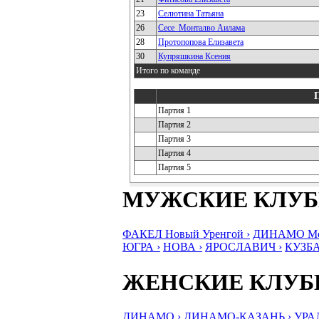
23
Селютина Татьяна
26
Сесе_Монталво Аилама
28
Протопопова Елизавета
30
Купряшкина Ксения
Итого по команде
Партия 1
Партия 2
Партия 3
Партия 4
Партия 5
МУЖСКИЕ КЛУ
ФАКЕЛ Новый Уренгой ›
ДИНАМО Мос
ЮГРА ›
НОВА ›
ЯРОСЛАВИЧ ›
КУЗБА
ЖЕНСКИЕ КЛУ
ДИНАМО ›
ДИНАМО-КАЗАНЬ ›
УРА