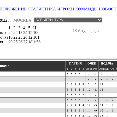
ПОЛОЖЕНИЕ
СТАТИСТИКА
ИГРОКИ
КОМАНДЫ
НОВОСТ
022 г.
МОСКВА
1
2
3
4
5
И
18-й тур, среда
амо
25
25
17
24
15
106
очка
16
22
25
26
12
101
мя
20'
25'
26'
27'
18'
1:56
ПАРТИЯ
ОЧКИ
ПОДАЧА
инамо
1
2
3
4
5
Общ
Раз
Общ
Ош
Оч
*
*
*
*
-
-1
-
-
-
-
-
-
-
-
2
2
2
2
2
2
-3
14
-
-
5
5
5
5
5
19
+11
13
-
-
*
*
*
*
*
-
-2
-
-
-
*
*
*
*
-
-
3
-
-
4
4
4
4
4
12
+5
24
1
1
1
1
1
1
1
14
+9
16
1
1
3
3
3
3
3
12
+6
18
1
-