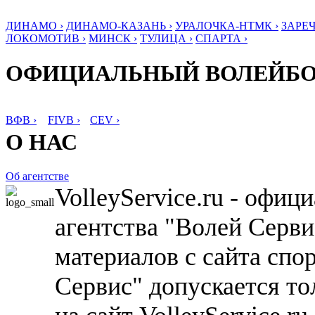
ДИНАМО ›
ДИНАМО-КАЗАНЬ ›
УРАЛОЧКА-НТМК ›
ЗАРЕЧ
ЛОКОМОТИВ ›
МИНСК ›
ТУЛИЦА ›
СПАРТА ›
ОФИЦИАЛЬНЫЙ ВОЛЕЙБ
ВФВ ›
FIVB ›
CEV ›
О НАС
Об агентстве
VolleyService.ru - офи
агентства "Волей Серв
материалов с сайта спо
Сервис" допускается то