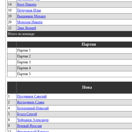
14
Крот Никита
16
Петрушов Илья
19
Вышников Михаил
20
Морозов Никита
22
Эннс Корней
Итого по команде
Партия
Партия 1
Партия 2
Партия 3
Партия 4
Партия 5
Нова
1
Поздняков Савелий
2
Костадинов Слави
4
Бескровный Николай
5
Бусел Сергей
8
Чефранов Александр
9
Верный Ярослав
11
Фиалковский Кирилл