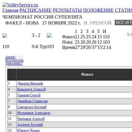
Главная
РАСПИСАНИЕ
РЕЗУЛЬТАТЫ
ПОЛОЖЕНИЕ
СТАТИ
ЧЕМПИОНАТ РОССИИ СУПЕРЛИГА
ФАКЕЛ - НОВА
27 НОЯБРЯ 2022 г.
Н. УРЕНГОЙ
1
2
3
4
5
И
9-
3 - 2
Факел
21
25
25
24
15
110
Нова
25
20
20
26
12
103
110
9-й Тур
103
Время
27'
29'
26'
37'
15'
2:14
АНОНС
РЕЗУЛЬТАТЫ
ДИНАМИКА
Факел
2
Дикарев Виталий
4
Ковальчук Алексей
5
Гранкин Сергей
7
Динейкин Станислав
8
Сивожелез Евгений
10
Мельников Александр
11
Чанчиков Алексей
12
Андреев Евгений
13
Юцевич Вадим