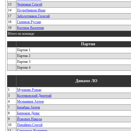
13
Червяков Сергей
14
Подребинкин Иван
17
Заболотников Георгий
18
Галимов Руслан
19
Кротков Валентин
Итого по команде
Партия
Партия 1
Партия 2
Партия 3
Партия 4
Динамо ЛО
1
Мурашко Роман
3
Коленковский Дмитрий
4
Мельников Артем
7
Барабаш Артем
8
Бирюков Денис
9
Йовович Никола
10
Пирайнен Сергей
11
Стрильчук Валентин