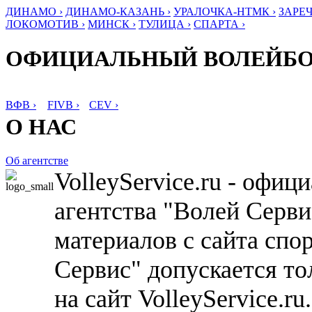
ДИНАМО ›
ДИНАМО-КАЗАНЬ ›
УРАЛОЧКА-НТМК ›
ЗАРЕЧ
ЛОКОМОТИВ ›
МИНСК ›
ТУЛИЦА ›
СПАРТА ›
ОФИЦИАЛЬНЫЙ ВОЛЕЙБ
ВФВ ›
FIVB ›
CEV ›
О НАС
Об агентстве
VolleyService.ru - офи
агентства "Волей Серв
материалов с сайта спо
Сервис" допускается то
на сайт VolleyService.r