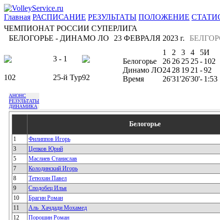
Главная
РАСПИСАНИЕ
РЕЗУЛЬТАТЫ
ПОЛОЖЕНИЕ
СТАТИ
ЧЕМПИОНАТ РОССИИ СУПЕРЛИГА
БЕЛОГОРЬЕ - ДИНАМО ЛО
23 ФЕВРАЛЯ 2023 г.
БЕЛГОР
1
2
3
4
5
И
3 - 1
Белогорье
26
26
25
25
-
102
Динамо ЛО
24
28
19
21
-
92
102
25-й Тур
92
Время
26'
31'
26'
30'
-
1:53
АНОНС
РЕЗУЛЬТАТЫ
ДИНАМИКА
Белогорье
1
Филиппов Игорь
3
Цепков Юрий
5
Маслиев Станислав
7
Колодинский Игорь
8
Тетюхин Павел
9
Сподобец Илья
10
Брагин Роман
11
Аль_Хачдади Мохамед
12
Порошин Роман