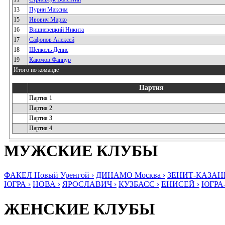
13
Пурин Максим
15
Ивович Марко
16
Вишневецкий Никита
17
Сафонов Алексей
18
Шенкель Денис
19
Каюмов Фаннур
Итого по команде
Партия
Партия 1
Партия 2
Партия 3
Партия 4
МУЖСКИЕ КЛУБЫ
ФАКЕЛ Новый Уренгой ›
ДИНАМО Москва ›
ЗЕНИТ-КАЗАНЬ
ЮГРА ›
НОВА ›
ЯРОСЛАВИЧ ›
КУЗБАСС ›
ЕНИСЕЙ ›
ЮГРА
ЖЕНСКИЕ КЛУБЫ