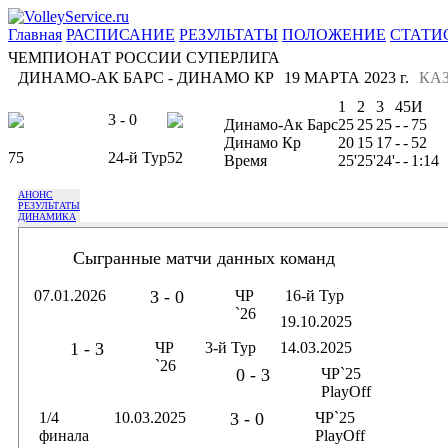
Главная
РАСПИСАНИЕ
РЕЗУЛЬТАТЫ
ПОЛОЖЕНИЕ
СТАТИ
ЧЕМПИОНАТ РОССИИ СУПЕРЛИГА
ДИНАМО-АК БАРС - ДИНАМО КР
19 МАРТА 2023 г.
КА
1
2
3
4
5
И
3 - 0
Динамо-Ак Барс
25
25
25
-
-
75
Динамо Кр
20
15
17
-
-
52
75
24-й Тур
52
Время
25'
25'
24'
-
-
1:14
АНОНС
РЕЗУЛЬТАТЫ
ДИНАМИКА
Сыгранные матчи данных команд
07.01.2026
3 - 0
ЧР
16-й Тур
`26
19.10.2025
1 - 3
ЧР
3-й Тур
14.03.2025
`26
0 - 3
ЧР`25
PlayOff
1/4
10.03.2025
3 - 0
ЧР`25
финала
PlayOff