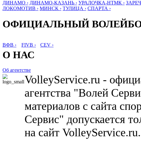
ДИНАМО ›
ДИНАМО-КАЗАНЬ ›
УРАЛОЧКА-НТМК ›
ЗАРЕЧ
ЛОКОМОТИВ ›
МИНСК ›
ТУЛИЦА ›
СПАРТА ›
ОФИЦИАЛЬНЫЙ ВОЛЕЙБ
ВФВ ›
FIVB ›
CEV ›
О НАС
Об агентстве
VolleyService.ru - офи
агентства "Волей Серв
материалов с сайта спо
Сервис" допускается то
на сайт VolleyService.r