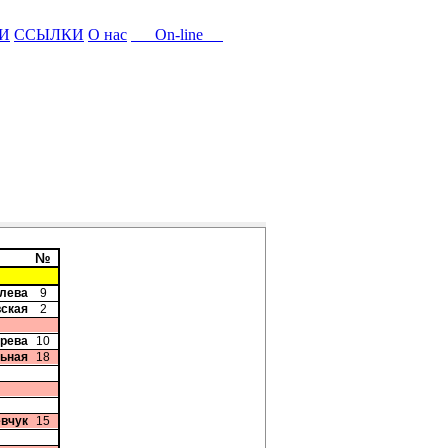
И
ССЫЛКИ
О нас
On-line
№
алева
9
вская
2
ерева
10
ьная
18
евчук
15