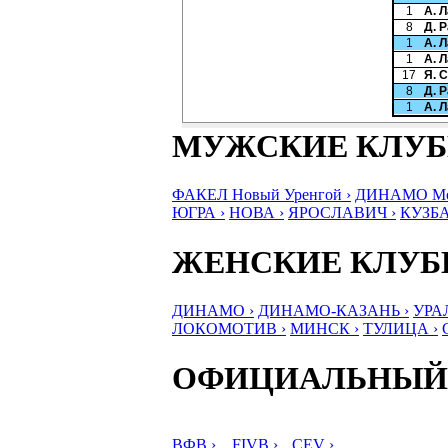
1
А. 
8
Д. 
1
А. 
1
А. 
17
Я. 
8
Д. 
1
А. 
МУЖСКИЕ КЛУ
ФАКЕЛ Новый Уренгой ›
ДИНАМО Мос
ЮГРА ›
НОВА ›
ЯРОСЛАВИЧ ›
КУЗБА
ЖЕНСКИЕ КЛУ
ДИНАМО ›
ДИНАМО-КАЗАНЬ ›
УРА
ЛОКОМОТИВ ›
МИНСК ›
ТУЛИЦА ›
ОФИЦИАЛЬНЫЙ
ВФВ ›
FIVB ›
CEV ›