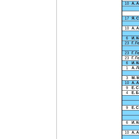
10
А. 
17
Я. 
10
А. 
6
И. 
23
Г. 
23
Г. 
23
Г. 
6
И. 
1
А. 
3
М. 
10
А. 
9
Е. 
4
Е. 
9
Е. 
6
И. 
10
А. 