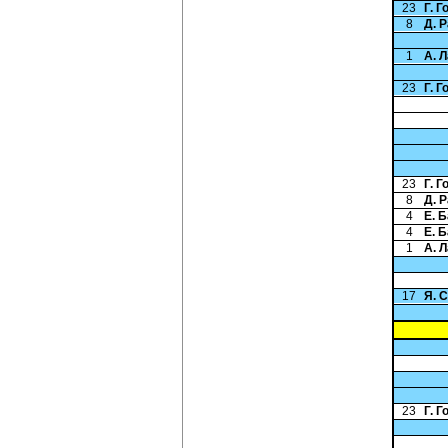
23
Г. 
8
Д. 
1
А. 
23
Г. 
23
Г. 
8
Д. 
4
Е. 
4
Е. 
1
А. 
17
Я. 
23
Г. 