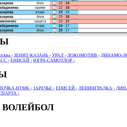
Лазарева
блок
22
:
14
Рабаджиева
приём
22
:
15
Лазарева
атака
23
:
15
Лазарева
блок
23
:
16
Симоненко
защита
23
:
17
Рабаджиева
атака
24
:
17
Лазарева
блок
25
:
17
БЫ
ква ›
ЗЕНИТ-КАЗАНЬ ›
УРАЛ ›
ЛОКОМОТИВ ›
ДИНАМО-ЛО
СС ›
ЕНИСЕЙ ›
ЮГРА-САМОТЛОР ›
БЫ
ЛОЧКА-НТМК ›
ЗАРЕЧЬЕ ›
ЕНИСЕЙ ›
ЛЕНИНГРАДКА ›
ДИНА
СПАРТА ›
 ВОЛЕЙБОЛ