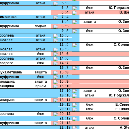
Ануфриенко
атака
5
:
3
6
:
3
блок
Ю. Подскал
6
:
4
атака
В. Ш
Симоненко
атака
7
:
4
8
:
4
защита
О. Зв
Ануфриенко
подача
8
:
5
9
:
5
блок
О. Зв
Королева
атака
10
:
5
Гонсалес
атака
11
:
5
12
:
5
блок
О. Соло
Гонсалес
атака
13
:
5
Гонсалес
блок
13
:
6
Королева
атака
14
:
6
Лазарева
блок
14
:
7
15
:
7
блок
О. Зв
Мухаметшина
защита
15
:
8
Ануфриенко
блок
16
:
8
Синицына
защита
16
:
9
Баяндина
приём
16
:
10
17
:
10
защита
О. Зв
18
:
10
атака
Ю. Подскал
Синицына
защита
18
:
11
19
:
11
блок
Е. Син
20
:
11
блок
Е. Син
Королева
блок
20
:
12
21
:
12
блок
О. Соло
Ануфриенко
защита
21
:
13
22
:
13
атака
А. Ж