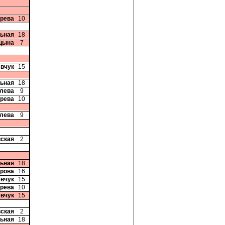
ерева
10
ьная
18
ицына
7
евчук
15
ьная
18
алева
9
ерева
10
алева
9
вская
2
ьная
18
арова
16
евчук
15
ерева
10
евчук
15
вская
2
ьная
18