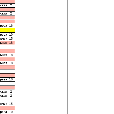
вская
2
вская
2
арова
16
ерева
10
евчук
15
ьная
18
ьная
18
ьная
18
ерева
10
вская
2
вская
2
евчук
15
ерева
10