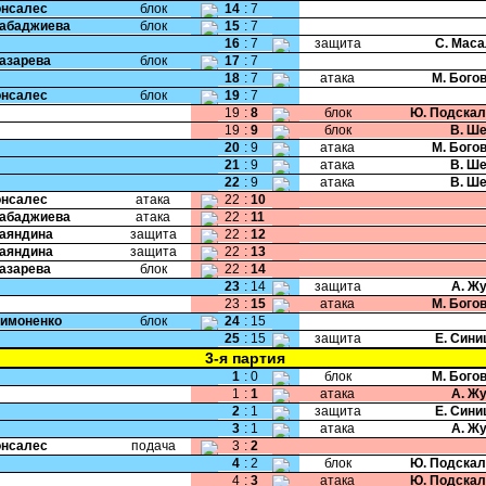
Гонсалес
блок
14
:
7
Рабаджиева
блок
15
:
7
16
:
7
защита
С. Мас
Лазарева
блок
17
:
7
18
:
7
атака
М. Бого
Гонсалес
блок
19
:
7
19
:
8
блок
Ю. Подскал
19
:
9
блок
В. Ш
20
:
9
атака
М. Бого
21
:
9
атака
В. Ш
22
:
9
атака
В. Ш
Гонсалес
атака
22
:
10
Рабаджиева
атака
22
:
11
Баяндина
защита
22
:
12
Баяндина
защита
22
:
13
Лазарева
блок
22
:
14
23
:
14
защита
А. Ж
23
:
15
атака
М. Бого
Симоненко
блок
24
:
15
25
:
15
защита
Е. Син
3-я партия
1
:
0
блок
М. Бого
1
:
1
атака
А. Ж
2
:
1
защита
Е. Син
3
:
1
атака
А. Ж
Гонсалес
подача
3
:
2
4
:
2
блок
Ю. Подскал
4
:
3
атака
Ю. Подскал