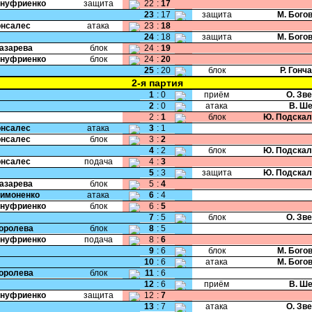
Ануфриенко
защита
22
:
17
23
:
17
защита
М. Бого
Гонсалес
атака
23
:
18
24
:
18
защита
М. Бого
Лазарева
блок
24
:
19
Ануфриенко
блок
24
:
20
25
:
20
блок
Р. Гонч
2-я партия
1
:
0
приём
О. Зв
2
:
0
атака
В. Ш
2
:
1
блок
Ю. Подскал
Гонсалес
атака
3
:
1
Гонсалес
блок
3
:
2
4
:
2
блок
Ю. Подскал
Гонсалес
подача
4
:
3
5
:
3
защита
Ю. Подскал
Лазарева
блок
5
:
4
Симоненко
атака
6
:
4
Ануфриенко
блок
6
:
5
7
:
5
блок
О. Зв
Королева
блок
8
:
5
Ануфриенко
подача
8
:
6
9
:
6
блок
М. Бого
10
:
6
атака
М. Бого
Королева
блок
11
:
6
12
:
6
приём
В. Ш
Ануфриенко
защита
12
:
7
13
:
7
атака
О. Зв