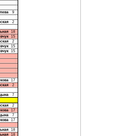
алева
9
вская
2
ьная
18
евчук
15
вская
2
евчук
15
евчук
15
укова
17
вская
2
ицына
7
вская
2
укова
17
ицына
7
укова
17
ьная
18
ьная
18