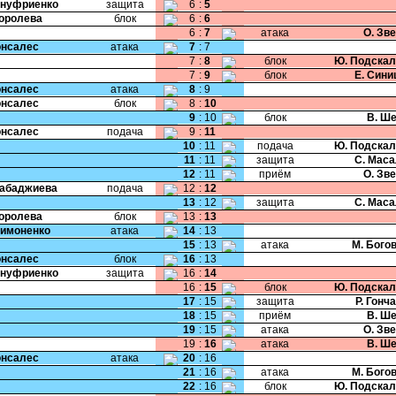
Ануфриенко
защита
6
:
5
Королева
блок
6
:
6
6
:
7
атака
О. Зв
Гонсалес
атака
7
:
7
7
:
8
блок
Ю. Подскал
7
:
9
блок
Е. Син
Гонсалес
атака
8
:
9
Гонсалес
блок
8
:
10
9
:
10
блок
В. Ш
Гонсалес
подача
9
:
11
10
:
11
подача
Ю. Подскал
11
:
11
защита
С. Мас
12
:
11
приём
О. Зв
Рабаджиева
подача
12
:
12
13
:
12
защита
С. Мас
Королева
блок
13
:
13
Симоненко
атака
14
:
13
15
:
13
атака
М. Бого
Гонсалес
блок
16
:
13
Ануфриенко
защита
16
:
14
16
:
15
блок
Ю. Подскал
17
:
15
защита
Р. Гонч
18
:
15
приём
В. Ш
19
:
15
атака
О. Зв
19
:
16
атака
В. Ш
Гонсалес
атака
20
:
16
21
:
16
атака
М. Бого
22
:
16
блок
Ю. Подскал