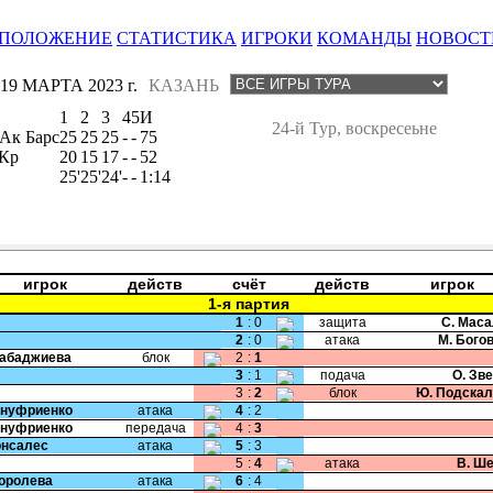
ПОЛОЖЕНИЕ
СТАТИСТИКА
ИГРОКИ
КОМАНДЫ
НОВОСТ
19 МАРТА 2023 г.
КАЗАНЬ
1
2
3
4
5
И
24-й Тур, воскресеьне
Ак Барс
25
25
25
-
-
75
Кр
20
15
17
-
-
52
25'
25'
24'
-
-
1:14
игрок
действ
счёт
действ
игрок
1-я партия
1
:
0
защита
С. Мас
2
:
0
атака
М. Бого
Рабаджиева
блок
2
:
1
3
:
1
подача
О. Зв
3
:
2
блок
Ю. Подскал
Ануфриенко
атака
4
:
2
Ануфриенко
передача
4
:
3
Гонсалес
атака
5
:
3
5
:
4
атака
В. Ш
Королева
атака
6
:
4