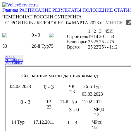
Главная
РАСПИСАНИЕ
РЕЗУЛЬТАТЫ
ПОЛОЖЕНИЕ
СТАТИ
ЧЕМПИОНАТ РОССИИ СУПЕРЛИГА
СТРОИТЕЛЬ - БЕЛОГОРЬЕ
04 МАРТА 2023 г.
МИНСК
1
2
3
4
5
И
0 - 3
Строитель
19
14
20
-
-
53
Белогорье
25
25
25
-
-
75
53
26-й Тур
75
Время
25'
22'
25'
-
-
1:12
АНОНС
РЕЗУЛЬТАТЫ
ДИНАМИКА
Сыгранные матчи данных команд
04.03.2023
0 - 3
ЧР
26-й Тур
`23
03.03.2023
0 - 3
ЧР
11-й Тур
11.02.2012
`23
3 - 0
ЧР(з)
'12
14 Тур
17.12.2011
1 - 3
ЧР(з)
'12