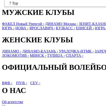
7 Тур
МУЖСКИЕ КЛУБЫ
ФАКЕЛ Новый Уренгой ›
ДИНАМО Москва ›
ЗЕНИТ-КАЗАНЬ
ЮГРА ›
НОВА ›
ЯРОСЛАВИЧ ›
КУЗБАСС ›
ЕНИСЕЙ ›
ЮГРА
ЖЕНСКИЕ КЛУБЫ
ДИНАМО ›
ДИНАМО-КАЗАНЬ ›
УРАЛОЧКА-НТМК ›
ЗАРЕЧ
ЛОКОМОТИВ ›
МИНСК ›
ТУЛИЦА ›
СПАРТА ›
ОФИЦИАЛЬНЫЙ ВОЛЕЙБ
ВФВ ›
FIVB ›
CEV ›
О НАС
Об агентстве