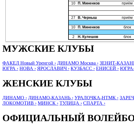
10
П. Миненков
приём
27
В. Черныш
приём
10
П. Миненков
блок
2
Н. Кулешов
блок
МУЖСКИЕ КЛУБЫ
ФАКЕЛ Новый Уренгой ›
ДИНАМО Москва ›
ЗЕНИТ-КАЗАНЬ
ЮГРА ›
НОВА ›
ЯРОСЛАВИЧ ›
КУЗБАСС ›
ЕНИСЕЙ ›
ЮГРА
ЖЕНСКИЕ КЛУБЫ
ДИНАМО ›
ДИНАМО-КАЗАНЬ ›
УРАЛОЧКА-НТМК ›
ЗАРЕЧ
ЛОКОМОТИВ ›
МИНСК ›
ТУЛИЦА ›
СПАРТА ›
ОФИЦИАЛЬНЫЙ ВОЛЕЙБ