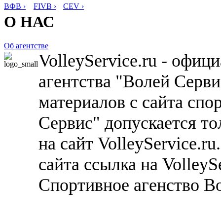
ВФВ ›
FIVB ›
CEV ›
О НАС
Об агентстве
VolleyService.ru - офи
агентства "Волей Серв
материалов с сайта спо
Сервис" допускается то
на сайт VolleyService.r
сайта ссылка на VolleyS
Спортивное агенство В