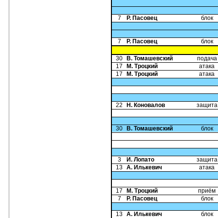
7
Р. Пасовец
блок
7
Р. Пасовец
блок
30
В. Томашевский
подача
17
М. Троцкий
атака
17
М. Троцкий
атака
22
Н. Коновалов
защита
30
В. Томашевский
блок
3
И. Лопато
защита
13
А. Илькевич
атака
17
М. Троцкий
приём
7
Р. Пасовец
блок
13
А. Илькевич
блок