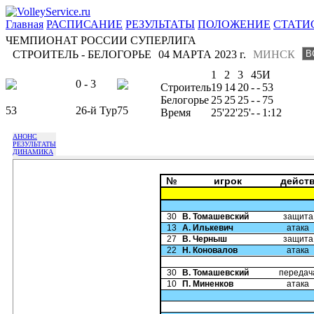
Главная
РАСПИСАНИЕ
РЕЗУЛЬТАТЫ
ПОЛОЖЕНИЕ
СТАТИ
ЧЕМПИОНАТ РОССИИ СУПЕРЛИГА
СТРОИТЕЛЬ - БЕЛОГОРЬЕ
04 МАРТА 2023 г.
МИНСК
1
2
3
4
5
И
0 - 3
Строитель
19
14
20
-
-
53
Белогорье
25
25
25
-
-
75
53
26-й Тур
75
Время
25'
22'
25'
-
-
1:12
АНОНС
РЕЗУЛЬТАТЫ
ДИНАМИКА
№
игрок
дейст
30
В. Томашевский
защита
13
А. Илькевич
атака
27
В. Черныш
защита
22
Н. Коновалов
атака
30
В. Томашевский
передач
10
П. Миненков
атака