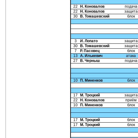
22
Н. Коновалов
подача
22
Н. Коновалов
защита
30
В. Томашевский
блок
3
И. Лопато
защита
30
В. Томашевский
защита
7
Р. Пасовец
блок
13
А. Илькевич
атака
27
В. Черныш
подача
10
П. Миненков
блок
17
М. Троцкий
защита
22
Н. Коновалов
приём
10
П. Миненков
блок
17
М. Троцкий
блок
17
М. Троцкий
блок