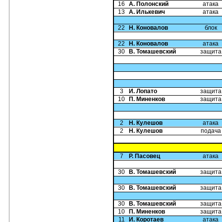
16
А. Полонский
атака
13
А. Илькевич
атака
22
Н. Коновалов
блок
22
Н. Коновалов
атака
30
В. Томашевский
защита
3
И. Лопато
защита
10
П. Миненков
защита
2
Н. Кулешов
атака
2
Н. Кулешов
подача
7
Р. Пасовец
атака
30
В. Томашевский
защита
30
В. Томашевский
защита
30
В. Томашевский
защита
10
П. Миненков
защита
11
И. Коротаев
атака