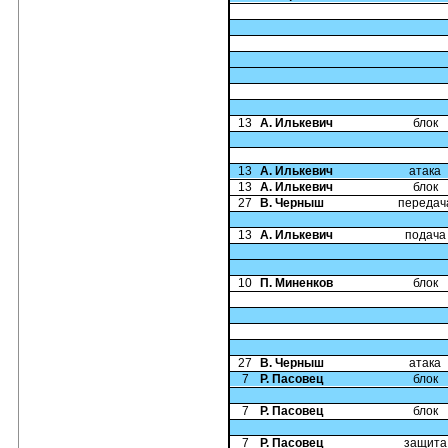
13
А. Илькевич
блок
13
А. Илькевич
атака
13
А. Илькевич
блок
27
В. Черныш
передач
13
А. Илькевич
подача
10
П. Миненков
блок
27
В. Черныш
атака
7
Р. Пасовец
блок
7
Р. Пасовец
блок
7
Р. Пасовец
защита