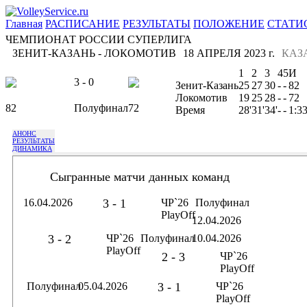
Главная
РАСПИСАНИЕ
РЕЗУЛЬТАТЫ
ПОЛОЖЕНИЕ
СТАТИ
ЧЕМПИОНАТ РОССИИ СУПЕРЛИГА
ЗЕНИТ-КАЗАНЬ - ЛОКОМОТИВ
18 АПРЕЛЯ 2023 г.
КАЗ
1
2
3
4
5
И
3 - 0
Зенит-Казань
25
27
30
-
-
82
Локомотив
19
25
28
-
-
72
82
Полуфинал
72
Время
28'
31'
34'
-
-
1:3
АНОНС
РЕЗУЛЬТАТЫ
ДИНАМИКА
Сыгранные матчи данных команд
16.04.2026
3 - 1
ЧР`26
Полуфинал
PlayOff
12.04.2026
3 - 2
ЧР`26
Полуфинал
10.04.2026
PlayOff
2 - 3
ЧР`26
PlayOff
Полуфинал
05.04.2026
3 - 1
ЧР`26
PlayOff