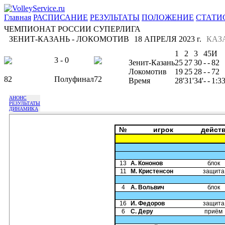
Главная
РАСПИСАНИЕ
РЕЗУЛЬТАТЫ
ПОЛОЖЕНИЕ
СТАТИ
ЧЕМПИОНАТ РОССИИ СУПЕРЛИГА
ЗЕНИТ-КАЗАНЬ - ЛОКОМОТИВ
18 АПРЕЛЯ 2023 г.
КАЗ
1
2
3
4
5
И
3 - 0
Зенит-Казань
25
27
30
-
-
82
Локомотив
19
25
28
-
-
72
82
Полуфинал
72
Время
28'
31'
34'
-
-
1:3
АНОНС
РЕЗУЛЬТАТЫ
ДИНАМИКА
№
игрок
дейст
13
А. Кононов
блок
11
М. Кристенсон
защита
4
А. Вольвич
блок
16
И. Федоров
защита
6
С. Деру
приём