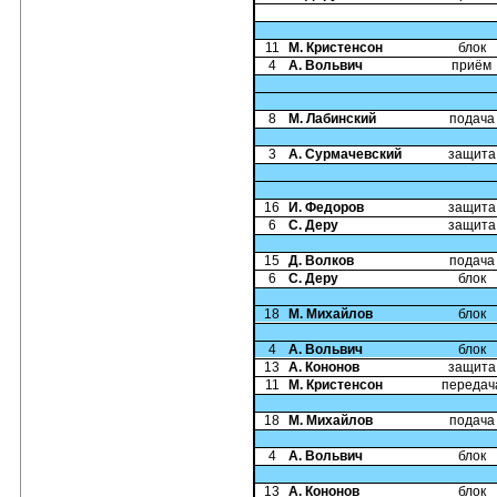
11
М. Кристенсон
блок
4
А. Вольвич
приём
8
М. Лабинский
подача
3
А. Сурмачевский
защита
16
И. Федоров
защита
6
С. Деру
защита
15
Д. Волков
подача
6
С. Деру
блок
18
М. Михайлов
блок
4
А. Вольвич
блок
13
А. Кононов
защита
11
М. Кристенсон
передач
18
М. Михайлов
подача
4
А. Вольвич
блок
13
А. Кононов
блок