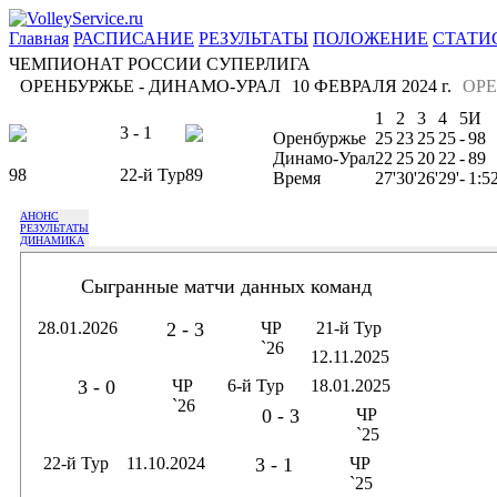
Главная
РАСПИСАНИЕ
РЕЗУЛЬТАТЫ
ПОЛОЖЕНИЕ
СТАТИ
ЧЕМПИОНАТ РОССИИ СУПЕРЛИГА
ОРЕНБУРЖЬЕ - ДИНАМО-УРАЛ
10 ФЕВРАЛЯ 2024 г.
ОРЕ
1
2
3
4
5
И
3 - 1
Оренбуржье
25
23
25
25
-
98
Динамо-Урал
22
25
20
22
-
89
98
22-й Тур
89
Время
27'
30'
26'
29'
-
1:5
АНОНС
РЕЗУЛЬТАТЫ
ДИНАМИКА
Сыгранные матчи данных команд
28.01.2026
2 - 3
ЧР
21-й Тур
`26
12.11.2025
3 - 0
ЧР
6-й Тур
18.01.2025
`26
0 - 3
ЧР
`25
22-й Тур
11.10.2024
3 - 1
ЧР
`25