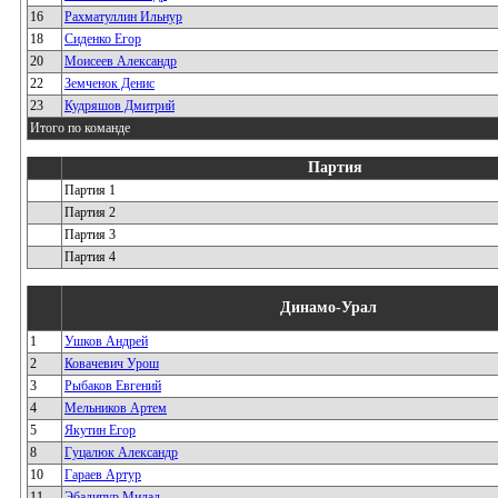
16
Рахматуллин Ильнур
18
Сиденко Егор
20
Моисеев Александр
22
Земченок Денис
23
Кудряшов Дмитрий
Итого по команде
Партия
Партия 1
Партия 2
Партия 3
Партия 4
Динамо-Урал
1
Ушков Андрей
2
Ковачевич Урош
3
Рыбаков Евгений
4
Мельников Артем
5
Якутин Егор
8
Гуцалюк Александр
10
Гараев Артур
11
Эбадипур Милад