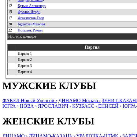
12
Бутько Александр
15
Фролов Игорь
17
Феоктистов Егор
20
Будюхин Максим
22
Поталюк Роман
Итого по команде
Партия
Партия 1
Партия 2
Партия 3
Партия 4
МУЖСКИЕ КЛУБЫ
ФАКЕЛ Новый Уренгой ›
ДИНАМО Москва ›
ЗЕНИТ-КАЗАНЬ
ЮГРА ›
НОВА ›
ЯРОСЛАВИЧ ›
КУЗБАСС ›
ЕНИСЕЙ ›
ЮГРА
ЖЕНСКИЕ КЛУБЫ
ДИНАМО ›
ДИНАМО-КАЗАНЬ ›
УРАЛОЧКА-НТМК ›
ЗАРЕЧ