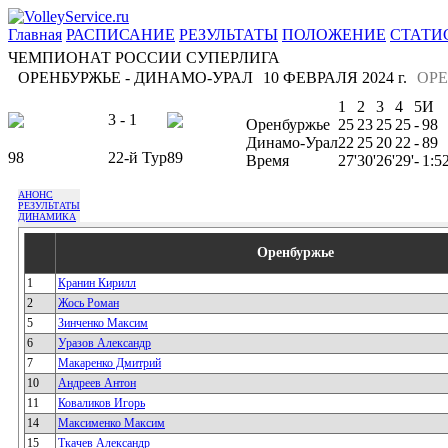
Главная
РАСПИСАНИЕ
РЕЗУЛЬТАТЫ
ПОЛОЖЕНИЕ
СТАТИ
ЧЕМПИОНАТ РОССИИ СУПЕРЛИГА
ОРЕНБУРЖЬЕ - ДИНАМО-УРАЛ
10 ФЕВРАЛЯ 2024 г.
ОРЕ
1
2
3
4
5
И
3 - 1
Оренбуржье
25
23
25
25
-
98
Динамо-Урал
22
25
20
22
-
89
98
22-й Тур
89
Время
27'
30'
26'
29'
-
1:5
АНОНС
РЕЗУЛЬТАТЫ
ДИНАМИКА
Оренбуржье
1
Кранин Кирилл
2
Жось Роман
5
Зинченко Максим
6
Уразов Александр
7
Макаренко Дмитрий
10
Андреев Антон
11
Коваликов Игорь
14
Максименко Максим
15
Ткачев Александр