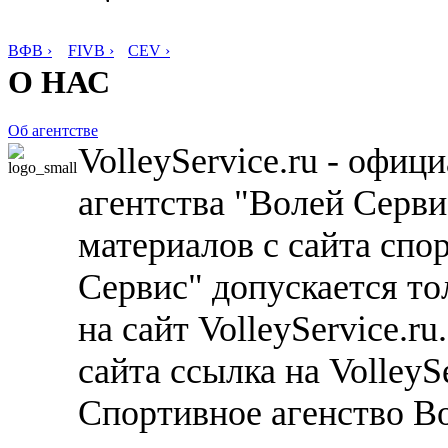
ВФВ ›
FIVB ›
CEV ›
О НАС
Об агентстве
VolleyService.ru - офи
агентства "Волей Серв
материалов с сайта спо
Сервис" допускается то
на сайт VolleyService.r
сайта ссылка на VolleyS
Спортивное агенство В