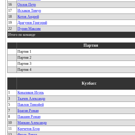
16
Орлов Петр
17
Исхаков Тимур
18
Котов Андрей
19
Драгунов Григорий
22
Пурин Максим
Итого по команде
Партия
Партия 1
Партия 2
Партия 3
Партия 4
Кузбасс
1
Коваликов Игорь
3
Ткачев Александр
5
Павлов Тимофей
7
Брагин Роман
8
Пакшин Роман
10
Маркин Александр
11
Кречетов Егор
13
Фиэль Давид