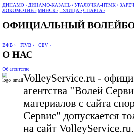
ДИНАМО ›
ДИНАМО-КАЗАНЬ ›
УРАЛОЧКА-НТМК ›
ЗАРЕЧ
ЛОКОМОТИВ ›
МИНСК ›
ТУЛИЦА ›
СПАРТА ›
ОФИЦИАЛЬНЫЙ ВОЛЕЙБ
ВФВ ›
FIVB ›
CEV ›
О НАС
Об агентстве
VolleyService.ru - офи
агентства "Волей Серв
материалов с сайта спо
Сервис" допускается то
на сайт VolleyService.r