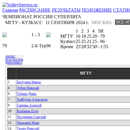
Главная
РАСПИСАНИЕ
РЕЗУЛЬТАТЫ
ПОЛОЖЕНИЕ
СТАТИ
ЧЕМПИОНАТ РОССИИ СУПЕРЛИГА
МГТУ - КУЗБАСС
11 СЕНТЯБРЯ 2024 г.
МОСКВА
1
2
3
4
5
И
1 - 3
МГТУ
16
18
25
20
-
79
Кузбасс
25
25
21
25
-
96
79
2-й Тур
96
Время
25'
28'
32'
30'
-
1:55
АНОНС
РЕЗУЛЬТАТЫ
ДИНАМИКА
МГТУ
1
Бестужев Макар
4
Зубов Николай
6
Гетман Денис
7
Хайбулов Александр
9
Ганенко Алексей
10
Казбанов Егор
11
Поздняков Савелий
13
Пискарев Иван
14
Троян Николай