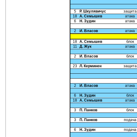
5
Р. Шкулявичус
защита
18
А. Семышев
атака
6
Н. Зудин
атака
2
И. Власов
атака
18
А. Семышев
блок
11
Д. Жук
атака
2
И. Власов
блок
23
Л. Керминен
защита
2
И. Власов
атака
6
Н. Зудин
блок
18
А. Семышев
атака
3
П. Панков
блок
3
П. Панков
подача
6
Н. Зудин
подача