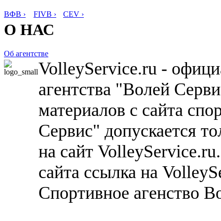
ВФВ ›
FIVB ›
CEV ›
О НАС
Об агентстве
VolleyService.ru - офи
агентства "Волей Серв
материалов с сайта спо
Сервис" допускается то
на сайт VolleyService.r
сайта ссылка на VolleyS
Спортивное агенство В