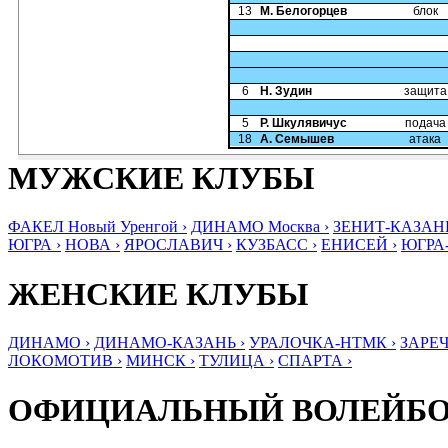
13
М. Белогорцев
блок
6
Н. Зудин
защита
5
Р. Шкулявичус
подача
18
А. Семышев
атака
МУЖСКИЕ КЛУБЫ
ФАКЕЛ Новый Уренгой ›
ДИНАМО Москва ›
ЗЕНИТ-КАЗАНЬ
ЮГРА ›
НОВА ›
ЯРОСЛАВИЧ ›
КУЗБАСС ›
ЕНИСЕЙ ›
ЮГРА
ЖЕНСКИЕ КЛУБЫ
ДИНАМО ›
ДИНАМО-КАЗАНЬ ›
УРАЛОЧКА-НТМК ›
ЗАРЕЧ
ЛОКОМОТИВ ›
МИНСК ›
ТУЛИЦА ›
СПАРТА ›
ОФИЦИАЛЬНЫЙ ВОЛЕЙБ