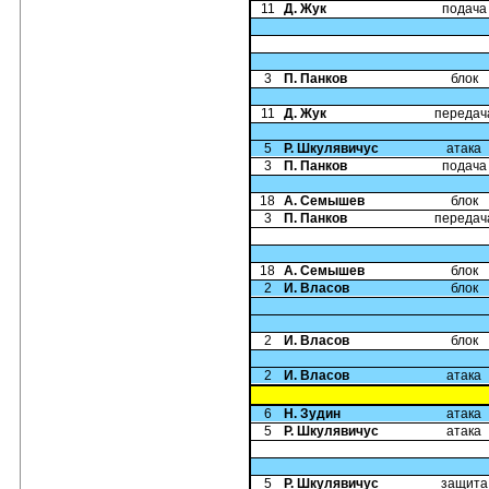
11
Д. Жук
подача
3
П. Панков
блок
11
Д. Жук
передач
5
Р. Шкулявичус
атака
3
П. Панков
подача
18
А. Семышев
блок
3
П. Панков
передач
18
А. Семышев
блок
2
И. Власов
блок
2
И. Власов
блок
2
И. Власов
атака
6
Н. Зудин
атака
5
Р. Шкулявичус
атака
5
Р. Шкулявичус
защита