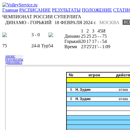
Главная
РАСПИСАНИЕ
РЕЗУЛЬТАТЫ
ПОЛОЖЕНИЕ
СТАТИ
ЧЕМПИОНАТ РОССИИ СУПЕРЛИГА
ДИНАМО - ГОРЬКИЙ
18 ФЕВРАЛЯ 2024 г.
МОСКВА
1
2
3
4
5
И
3 - 0
Динамо
25
25
25
-
-
75
Горький
20
17
17
-
-
54
75
24-й Тур
54
Время
23'
25'
21'
-
-
1:09
АНОНС
РЕЗУЛЬТАТЫ
ДИНАМИКА
№
игрок
дейст
6
Н. Зудин
атака
6
Н. Зудин
атака