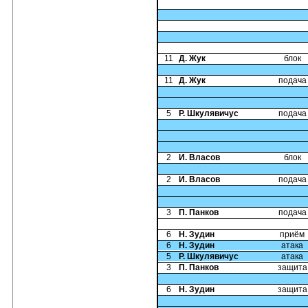
11
Д. Жук
блок
11
Д. Жук
подача
5
Р. Шкулявичус
подача
2
И. Власов
блок
2
И. Власов
подача
3
П. Панков
подача
6
Н. Зудин
приём
6
Н. Зудин
атака
5
Р. Шкулявичус
атака
3
П. Панков
защита
6
Н. Зудин
защита