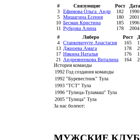
#
Связующие
Рост
Дата
3
Ефимова Ольга_Андр
182
1990
5
Мишагина Есения
180
2001
10
Бесман Кристина
185
1996
11
Рубцова Алина
178
2004
#
Либеро
Рост
Д
4
Станкевичуте Анастасия
165
1
13
Джиоева Амага
178
2
17
Някина Наталья
176
1
21
Андреяненкова Виталина
164
2
История команды
1992
Год создания команды
1992
"Буревестник" Тула
1993
"ТСТ" Тула
1996
"Тулица-Туламаш" Тула
2005
"Тулица" Тула
За нас болеют:
МУЖСКИЕ КЛУ