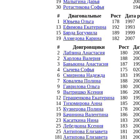
19
Малыгина Дарья
20
30
Ротастикова Софья
19
#
Диагональные
Рост
Дата 
1
Юрьева Ольга
178
1997
13
Ефимова Екатерина
192
1993
15
Бярда Богумила
189
1999
19
Ахмедова Карина
182
2007
#
Доигровщики
Рост
Да
2
Лабзина Анастасия
180
20
2
Харлова Валерия
188
20
3
Бавыкина Анастасия
187
19
4
Сычева Софья
175
02
6
Смирнова Надежда
183
19
7
Ковалева Полина
188
20
9
Гаврилова Ольга
180
20
9
Вытришко Ксения
186
20
12
Геращенкова Екатерина
180
19
14
Тихомирова Анна
185
20
15
Кузнецова Полина
178
20
19
Бачинина Валентина
186
20
23
Касаткина Нина
183
20
25
Лебедкина Ксения
183
20
25
Антипова Елизавета
181
20
181
Антипова Елизавета
181
20