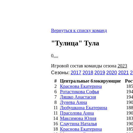
Вернуться к списку команд
"Тулица" Тула
0,,,,
Игровой состав команды сезона
2023
Сезоны:
2017
2018
2019
2020
2021
2
#
Центральные блокирующие
Рос
2
Краснова Екатерина
18
6
Ротастикова Софья
19
7
Ляшко Анастасия
19
8
Лунева Анна
19
11
Любушкина Екатерина
18
11
Прасолова Анна
19
14
Максимова Юлия
18
16
Слаутина Наталья
19
18
Краснова Екатерина
18