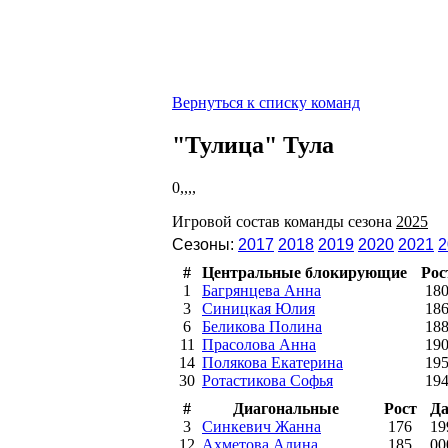
Вернуться к списку команд
"Тулица" Тула
0,,,,
Игровой состав команды сезона
2025
Сезоны:
2017
2018
2019
2020
2021
2
#
Центральные блокирующие
Рос
1
Багрянцева Анна
18
3
Синицкая Юлия
18
6
Беликова Полина
18
11
Прасолова Анна
19
14
Полякова Екатерина
19
30
Ротастикова Софья
19
#
Диагональные
Рост
Да
3
Синкевич Жанна
176
19
12
Ахметова Алина
185
00