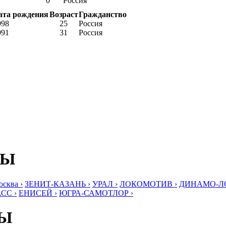
0
Россия
ата рождения
Возраст
Гражданство
998
25
Россия
991
31
Россия
БЫ
ква ›
ЗЕНИТ-КАЗАНЬ ›
УРАЛ ›
ЛОКОМОТИВ ›
ДИНАМО-ЛО
СС ›
ЕНИСЕЙ ›
ЮГРА-САМОТЛОР ›
БЫ