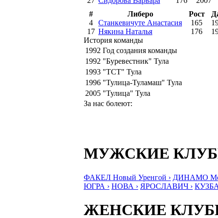
27
Сидорова Варвара
176
2007
#
Либеро
Рост
Д
4
Станкевичуте Анастасия
165
1
17
Някина Наталья
176
1
История команды
1992
Год создания команды
1992
"Буревестник" Тула
1993
"ТСТ" Тула
1996
"Тулица-Туламаш" Тула
2005
"Тулица" Тула
За нас болеют:
МУЖСКИЕ КЛУ
ФАКЕЛ Новый Уренгой ›
ДИНАМО Мос
ЮГРА ›
НОВА ›
ЯРОСЛАВИЧ ›
КУЗБА
ЖЕНСКИЕ КЛУ