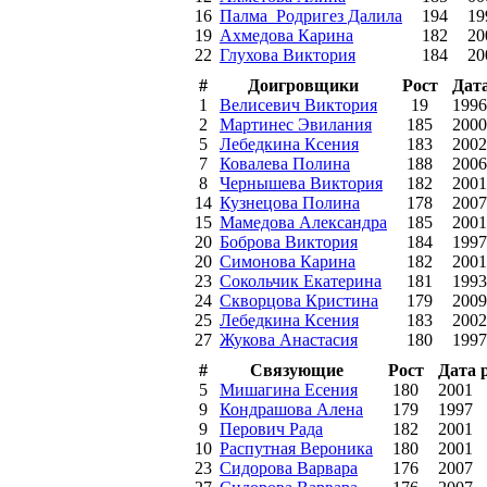
16
Палма_Родригез Далила
194
19
19
Ахмедова Карина
182
20
22
Глухова Виктория
184
20
#
Доигровщики
Рост
Дат
1
Велисевич Виктория
19
1996
2
Мартинес Эвилания
185
2000
5
Лебедкина Ксения
183
2002
7
Ковалева Полина
188
2006
8
Чернышева Виктория
182
2001
14
Кузнецова Полина
178
2007
15
Мамедова Александра
185
2001
20
Боброва Виктория
184
1997
20
Симонова Карина
182
2001
23
Сокольчик Екатерина
181
1993
24
Скворцова Кристина
179
2009
25
Лебедкина Ксения
183
2002
27
Жукова Анастасия
180
1997
#
Связующие
Рост
Дата 
5
Мишагина Есения
180
2001
9
Кондрашова Алена
179
1997
9
Перович Рада
182
2001
10
Распутная Вероника
180
2001
23
Сидорова Варвара
176
2007