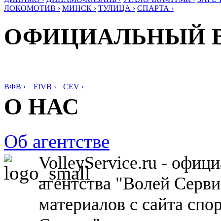
ЛОКОМОТИВ ›
МИНСК ›
ТУЛИЦА ›
СПАРТА ›
ОФИЦИАЛЬНЫЙ 
ВФВ ›
FIVB ›
CEV ›
О НАС
Об агентстве
VolleyService.ru - офи
агентства "Волей Серв
материалов с сайта спо