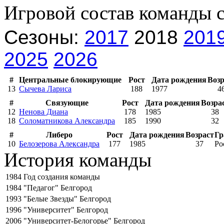
Игровой состав команды 
Сезоны:
2017
2018
201
2025
2026
#
Центральные блокирующие
Рост
Дата рождения
Возр
13
Сычева Лариса
188
1977
4
#
Связующие
Рост
Дата рождения
Возра
12
Ненова Диана
178
1985
38
18
Соломатникова Александра
185
1990
32
#
Либеро
Рост
Дата рождения
Возраст
Гр
10
Белозерова Александра
177
1985
37
Ро
История команды
1984
Год создания команды
1984
"Педагог" Белгород
1993
"Белые Звезды" Белгород
1996
"Университет" Белгород
2006
"Университет-Белогорье" Белгород