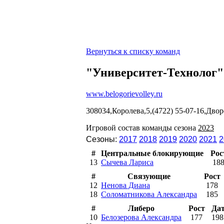
Вернуться к списку команд
"Университет-Технолог"
www.belogorievolley.ru
308034,Королева,5,(4722) 55-07-16,Двор
Игровой состав команды сезона
2023
Сезоны:
2017
2018
2019
2020
2021
2
#
Центральные блокирующие
Рос
13
Сычева Лариса
18
#
Связующие
Рост
12
Ненова Диана
178
18
Соломатникова Александра
185
#
Либеро
Рост
Да
10
Белозерова Александра
177
198