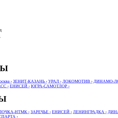
д
д
БЫ
ква ›
ЗЕНИТ-КАЗАНЬ ›
УРАЛ ›
ЛОКОМОТИВ ›
ДИНАМО-ЛО
СС ›
ЕНИСЕЙ ›
ЮГРА-САМОТЛОР ›
БЫ
ЛОЧКА-НТМК ›
ЗАРЕЧЬЕ ›
ЕНИСЕЙ ›
ЛЕНИНГРАДКА ›
ДИНА
СПАРТА ›