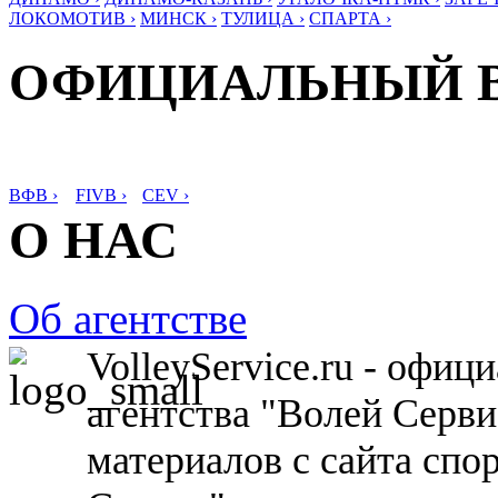
ЛОКОМОТИВ ›
МИНСК ›
ТУЛИЦА ›
СПАРТА ›
ОФИЦИАЛЬНЫЙ 
ВФВ ›
FIVB ›
CEV ›
О НАС
Об агентстве
VolleyService.ru - офи
агентства "Волей Серв
материалов с сайта спо