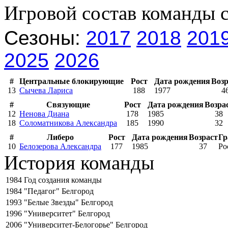
Игровой состав команды 
Сезоны:
2017
2018
201
2025
2026
#
Центральные блокирующие
Рост
Дата рождения
Возр
13
Сычева Лариса
188
1977
4
#
Связующие
Рост
Дата рождения
Возра
12
Ненова Диана
178
1985
38
18
Соломатникова Александра
185
1990
32
#
Либеро
Рост
Дата рождения
Возраст
Гр
10
Белозерова Александра
177
1985
37
Ро
История команды
1984
Год создания команды
1984
"Педагог" Белгород
1993
"Белые Звезды" Белгород
1996
"Университет" Белгород
2006
"Университет-Белогорье" Белгород