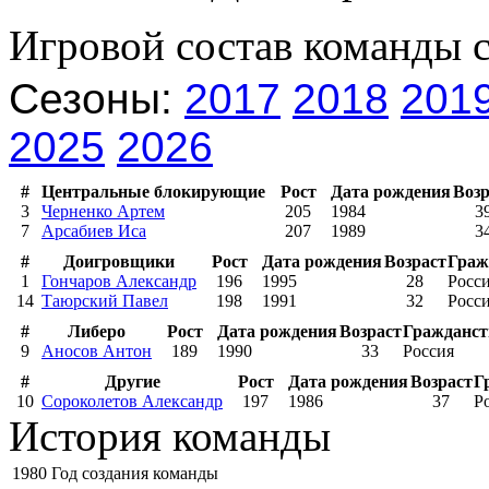
Игровой состав команды 
Сезоны:
2017
2018
201
2025
2026
#
Центральные блокирующие
Рост
Дата рождения
Возр
3
Черненко Артем
205
1984
3
7
Арсабиев Иса
207
1989
3
#
Доигровщики
Рост
Дата рождения
Возраст
Граж
1
Гончаров Александр
196
1995
28
Росс
14
Таюрский Павел
198
1991
32
Росс
#
Либеро
Рост
Дата рождения
Возраст
Гражданст
9
Аносов Антон
189
1990
33
Россия
#
Другие
Рост
Дата рождения
Возраст
Г
10
Сороколетов Александр
197
1986
37
Р
История команды
1980
Год создания команды