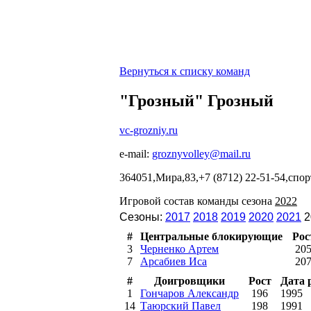
Вернуться к списку команд
"Грозный" Грозный
vc-grozniy.ru
e-mail:
groznyvolley@mail.ru
364051,Мира,83,+7 (8712) 22-51-54,с
Игровой состав команды сезона
2022
Сезоны:
2017
2018
2019
2020
2021
2
#
Центральные блокирующие
Рос
3
Черненко Артем
20
7
Арсабиев Иса
20
#
Доигровщики
Рост
Дата 
1
Гончаров Александр
196
1995
14
Таюрский Павел
198
1991