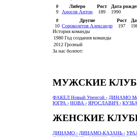
#
Либеро
Рост
Дата рожде
9
Аносов Антон
189
1990
#
Другие
Рост
Да
10
Сороколетов Александр
197
19
История команды
1980
Год создания команды
2012
Грозный
За нас болеют:
МУЖСКИЕ КЛУ
ФАКЕЛ Новый Уренгой ›
ДИНАМО Мос
ЮГРА ›
НОВА ›
ЯРОСЛАВИЧ ›
КУЗБА
ЖЕНСКИЕ КЛУ
ДИНАМО ›
ДИНАМО-КАЗАНЬ ›
УРА