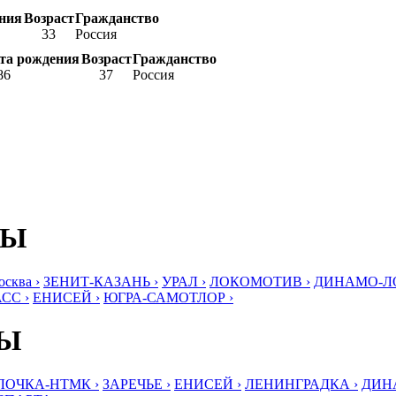
ния
Возраст
Гражданство
33
Россия
та рождения
Возраст
Гражданство
86
37
Россия
БЫ
ква ›
ЗЕНИТ-КАЗАНЬ ›
УРАЛ ›
ЛОКОМОТИВ ›
ДИНАМО-ЛО
СС ›
ЕНИСЕЙ ›
ЮГРА-САМОТЛОР ›
БЫ
ЛОЧКА-НТМК ›
ЗАРЕЧЬЕ ›
ЕНИСЕЙ ›
ЛЕНИНГРАДКА ›
ДИНА