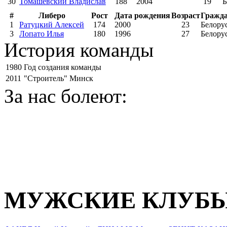
30
Томашевский Владислав
188
2004
19
Б
#
Либеро
Рост
Дата рождения
Возраст
Гражда
1
Ратуцкий Алексей
174
2000
23
Белору
3
Лопато Илья
180
1996
27
Белору
История команды
1980
Год создания команды
2011
"Строитель" Минск
За нас болеют:
МУЖСКИЕ КЛУБ