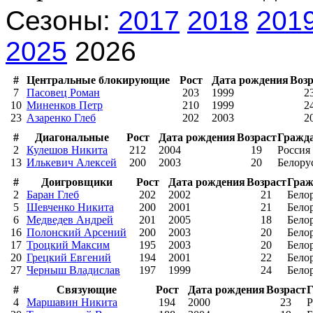
Сезоны:
2017
2018
201
2025
2026
#
Центральные блокирующие
Рост
Дата рождения
Возр
7
Пасовец Роман
203
1999
2
10
Миненков Петр
210
1999
2
23
Азаренко Глеб
202
2003
2
#
Диагональные
Рост
Дата рождения
Возраст
Гражд
2
Кулешов Никита
212
2004
19
Россия
13
Илькевич Алексей
200
2003
20
Белору
#
Доигровщики
Рост
Дата рождения
Возраст
Граж
2
Баран Глеб
202
2002
21
Бело
5
Шевченко Никита
200
2001
21
Бело
6
Медведев Андрей
201
2005
18
Бело
16
Полонский Арсений
200
2003
20
Бело
17
Троцкий Максим
195
2003
20
Бело
20
Грецкий Евгений
194
2001
22
Бело
27
Черныш Владислав
197
1999
24
Бело
#
Связующие
Рост
Дата рождения
Возраст
Г
4
Маршавин Никита
194
2000
23
Р