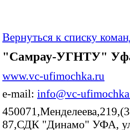
Вернуться к списку коман
"Самрау-УГНТУ" Уф
www.vc-ufimochka.ru
e-mail:
info@vc-ufimochka
450071,Менделеева,219,(3
87,СДК "Динамо" УФА, ул