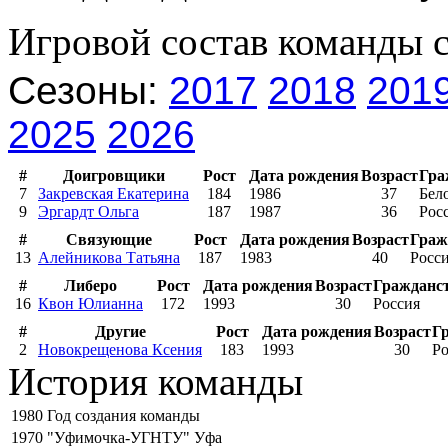
Игровой состав команды 
Сезоны:
2017
2018
201
2025
2026
#
Доигровщики
Рост
Дата рождения
Возраст
Гра
7
Закревская Екатерина
184
1986
37
Бел
9
Эргардт Ольга
187
1987
36
Рос
#
Связующие
Рост
Дата рождения
Возраст
Граж
13
Алейникова Татьяна
187
1983
40
Росс
#
Либеро
Рост
Дата рождения
Возраст
Гражданс
16
Квон Юлианна
172
1993
30
Россия
#
Другие
Рост
Дата рождения
Возраст
Г
2
Новокрещенова Ксения
183
1993
30
Ро
История команды
1980
Год создания команды
1970
"Уфимочка-УГНТУ" Уфа