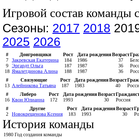
Игровой состав команды 
Сезоны:
2017
2018
201
2025
2026
#
Доигровщики
Рост
Дата рождения
Возраст
Гра
7
Закревская Екатерина
184
1986
37
Бел
9
Эргардт Ольга
187
1987
36
Рос
18
Ямалетдинова Алина
188
1987
36
Рос
#
Связующие
Рост
Дата рождения
Возраст
Граж
13
Алейникова Татьяна
187
1983
40
Росс
#
Либеро
Рост
Дата рождения
Возраст
Гражданс
16
Квон Юлианна
172
1993
30
Россия
#
Другие
Рост
Дата рождения
Возраст
Г
2
Новокрещенова Ксения
183
1993
30
Ро
История команды
1980
Год создания команды