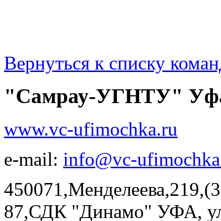
Вернуться к списку коман
"Самрау-УГНТУ" Уф
www.vc-ufimochka.ru
e-mail:
info@vc-ufimochka
450071,Менделеева,219,(3
87,СДК "Динамо" УФА, ул