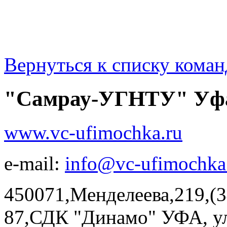
Вернуться к списку коман
"Самрау-УГНТУ" Уф
www.vc-ufimochka.ru
e-mail:
info@vc-ufimochka
450071,Менделеева,219,(3
87,СДК "Динамо" УФА, ул