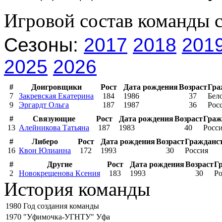
Игровой состав команды 
Сезоны:
2017
2018
201
2025
2026
#
Доигровщики
Рост
Дата рождения
Возраст
Гра
7
Закревская Екатерина
184
1986
37
Бел
9
Эргардт Ольга
187
1987
36
Рос
#
Связующие
Рост
Дата рождения
Возраст
Граж
13
Алейникова Татьяна
187
1983
40
Росс
#
Либеро
Рост
Дата рождения
Возраст
Гражданс
16
Квон Юлианна
172
1993
30
Россия
#
Другие
Рост
Дата рождения
Возраст
Г
2
Новокрещенова Ксения
183
1993
30
Ро
История команды
1980
Год создания команды
1970
"Уфимочка-УГНТУ" Уфа