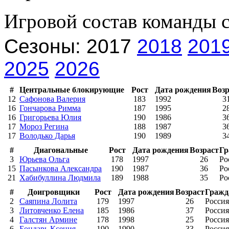
Игровой состав команды 
Сезоны: 2017
2018
201
2025
2026
#
Центральные блокирующие
Рост
Дата рождения
Возр
12
Сафонова Валерия
183
1992
3
16
Гончарова Римма
187
1995
2
16
Григорьева Юлия
190
1986
3
17
Мороз Регина
188
1987
3
17
Володько Дарья
190
1989
3
#
Диагональные
Рост
Дата рождения
Возраст
Гр
3
Юрьева Ольга
178
1997
26
Ро
15
Пасынкова Александра
190
1987
36
Ро
21
Хабибуллина Людмила
189
1988
35
Ро
#
Доигровщики
Рост
Дата рождения
Возраст
Гражд
2
Саяпина Лолита
179
1997
26
Россия
3
Литовченко Елена
185
1986
37
Россия
4
Галстян Армине
178
1998
25
Россия
6
Бондарь Ксения
190
1990
33
Россия