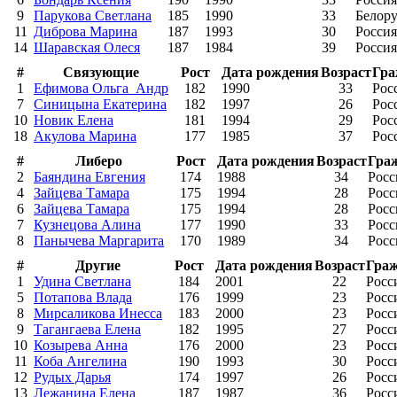
9
Парукова Светлана
185
1990
33
Белору
11
Диброва Марина
187
1993
30
Россия
14
Шаравская Олеся
187
1984
39
Россия
#
Связующие
Рост
Дата рождения
Возраст
Гра
1
Ефимова Ольга_Андр
182
1990
33
Рос
7
Синицына Екатерина
182
1997
26
Рос
10
Новик Елена
181
1994
29
Рос
18
Акулова Марина
177
1985
37
Рос
#
Либеро
Рост
Дата рождения
Возраст
Гра
2
Баяндина Евгения
174
1988
34
Росс
4
Зайцева Тамара
175
1994
28
Росс
6
Зайцева Тамара
175
1994
28
Росс
7
Кузнецова Алина
177
1990
33
Росс
8
Панычева Маргарита
170
1989
34
Росс
#
Другие
Рост
Дата рождения
Возраст
Граж
1
Удина Светлана
184
2001
22
Росс
5
Потапова Влада
176
1999
23
Росс
8
Мирсаликова Инесса
183
2000
23
Росс
9
Тагангаева Елена
182
1995
27
Росс
10
Козырева Анна
176
2000
23
Росс
11
Коба Ангелина
190
1993
30
Росс
12
Рудых Дарья
174
1997
26
Росс
13
Лежанина Елена
187
1987
36
Росс