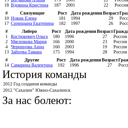
18
Вдовина Кристина
187
2001
22
Россия
#
Связующие
Рост
Дата рождения
Возраст
Гра
10
Новик Елена
181
1994
29
Рос
17
Синицына Екатерина
182
1997
26
Рос
#
Либеро
Рост
Дата рождения
Возраст
Гражд
1
Костюкевич Ольга
180
1996
27
Россия
2
Мясникова Мария
166
2000
23
Россия
4
Черницова Анна
160
2003
19
Россия
13
Зайцева Тамара
175
1994
28
Россия
#
Другие
Рост
Дата рождения
Возраст
Гра
14
Самарина Валентина
192
1996
27
Росс
История команды
2012
Год создания команды
2012
"Сахалин" Южно-Сахалинск
За нас болеют: