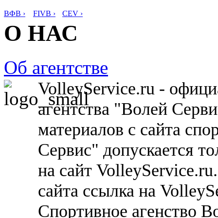
ВФВ ›
FIVB ›
CEV ›
О НАС
Об агентстве
VolleyService.ru - офи
агентства "Волей Серв
материалов с сайта спо
Сервис" допускается то
на сайт VolleyService.r
сайта ссылка на VolleyS
Спортивное агенство В