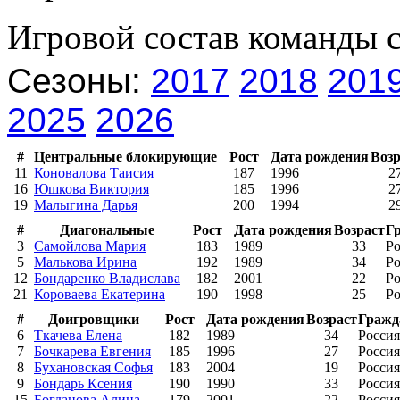
Игровой состав команды 
Сезоны:
2017
2018
201
2025
2026
#
Центральные блокирующие
Рост
Дата рождения
Возр
11
Коновалова Таисия
187
1996
2
16
Юшкова Виктория
185
1996
2
19
Малыгина Дарья
200
1994
2
#
Диагональные
Рост
Дата рождения
Возраст
Г
3
Самойлова Мария
183
1989
33
Ро
5
Малькова Ирина
192
1989
34
Ро
12
Бондаренко Владислава
182
2001
22
Ро
21
Короваева Екатерина
190
1998
25
Ро
#
Доигровщики
Рост
Дата рождения
Возраст
Гражд
6
Ткачева Елена
182
1989
34
Россия
7
Бочкарева Евгения
185
1996
27
Россия
8
Бухановская Софья
183
2004
19
Россия
9
Бондарь Ксения
190
1990
33
Россия
15
Богданова Алина
179
2001
22
Россия