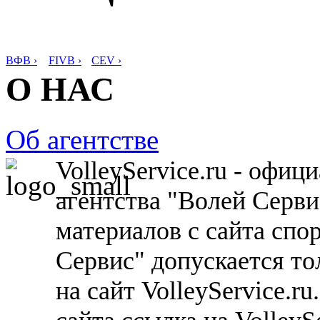
ВФВ ›
FIVB ›
CEV ›
О НАС
Об агентстве
VolleyService.ru - офи
агентства "Волей Серв
материалов с сайта спо
Сервис" допускается то
на сайт VolleyService.r