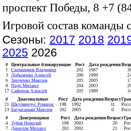
проспект Победы, 8 +7 (84
Игровой состав команды 
Сезоны:
2017
2018
201
2025
2026
#
Центральные блокирующие
Рост
Дата рождения
Возр
1
Съемщиков Владимир
202
1987
3
3
Лобызенко Алексей
200
1999
2
6
Зинченко Максим
205
2005
1
8
Падо Михаил
204
2003
2
17
Сафонов Алексей
205
1989
3
#
Диагональные
Рост
Дата рождения
Возраст
Гра
21
Шкулявичус Романас
198
1992
31
Росс
23
Багдасарьян Максим
202
2005
0
Росс
#
Доигровщики
Рост
Дата рождения
Возраст
Гр
4
Зубов Николай
198
2003
20
Рос
7
Данилов Михаил
202
2002
21
Рос