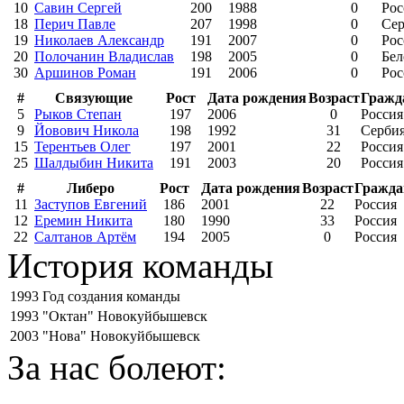
10
Савин Сергей
200
1988
0
Рос
18
Перич Павле
207
1998
0
Сер
19
Николаев Александр
191
2007
0
Рос
20
Полочанин Владислав
198
2005
0
Бел
30
Аршинов Роман
191
2006
0
Рос
#
Связующие
Рост
Дата рождения
Возраст
Гражд
5
Рыков Степан
197
2006
0
Россия
9
Йовович Никола
198
1992
31
Серби
15
Терентьев Олег
197
2001
22
Россия
25
Шалдыбин Никита
191
2003
20
Россия
#
Либеро
Рост
Дата рождения
Возраст
Гражда
11
Заступов Евгений
186
2001
22
Россия
12
Еремин Никита
180
1990
33
Россия
22
Салтанов Артём
194
2005
0
Россия
История команды
1993
Год создания команды
1993
"Октан" Новокуйбышевск
2003
"Нова" Новокуйбышевск
За нас болеют: