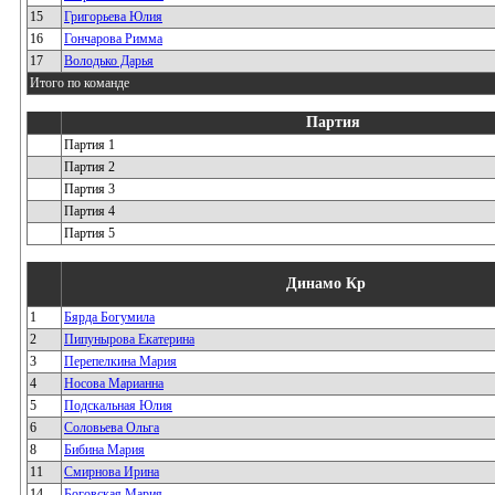
15
Григорьева Юлия
16
Гончарова Римма
17
Володько Дарья
Итого по команде
Партия
Партия 1
Партия 2
Партия 3
Партия 4
Партия 5
Динамо Кр
1
Бярда Богумила
2
Пипунырова Екатерина
3
Перепелкина Мария
4
Носова Марианна
5
Подскальная Юлия
6
Соловьева Ольга
8
Бибина Мария
11
Смирнова Ирина
14
Боговская Мария