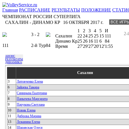
Главная
РАСПИСАНИЕ
РЕЗУЛЬТАТЫ
ПОЛОЖЕНИЕ
СТАТИ
ЧЕМПИОНАТ РОССИИ СУПЕРЛИГА
САХАЛИН - ДИНАМО КР
16 ОКТЯБРЯ 2017 г.
1
2
3
4
5
И
2-
3 - 2
Сахалин
22
24
25
25
15
111
Динамо Кр
25
26
16
11
6
84
111
2-й Тур
84
Время
27'
29'
27'
20'
12'
1:55
АНОНС
РЕЗУЛЬТАТЫ
ДИНАМИКА
Сахалин
3
Литовченко Елена
6
Зайцева Тамара
7
Синицына Екатерина
8
Панычева Маргарита
9
Парукова Светлана
10
Новик Елена
11
Диброва Марина
13
Лежанина Елена
14
Шаравская Олеся