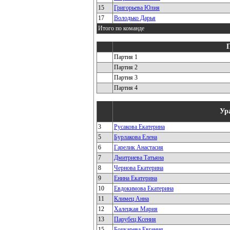
15
Григорьева Юлия
17
Володько Дарья
Итого по команде
Партия 1
Партия 2
Партия 3
Партия 4
Ур
3
Русакова Екатерина
5
Бурлакова Елена
6
Гарелик Анастасия
7
Дмитриева Татьяна
8
Чернова Екатерина
9
Енина Екатерина
10
Евдокимова Екатерина
11
Климец Анна
12
Халецкая Мария
13
Парубец Ксения
15
Бочкарева Евгения