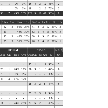
1
1
0%
0%
26
4
2
12
46%
2
1
-
0%
0%
18
-
2
13
72%
3
93
7
45%
26%
129
9
16
47
36%
8
ч
Общ
Ош
Поз
Отл
Общ
Ош
Бл
Оч
%
Оч
22
2
50%
27%
41
3
3
12
29%
3
23
-
48%
30%
32
1
4
13
41%
3
23
2
48%
26%
30
2
3
12
40%
1
25
3
36%
20%
26
3
6
10
38%
1
ПРИЕМ
АТАКА
БЛОК
Общ
Ош
Поз
Отл
Общ
Ош
Бл
Ата
%
Оч
-
-
-
-
-
-
-
-
-
-
-
-
-
-
22
1
-
11
50%
2
25
1
20%
12%
26
3
1
16
62%
6
1
1
0%
0%
1
-
-
-
0%
-
43
3
67%
49%
-
-
-
-
-
-
-
-
-
-
18
3
2
8
44%
6
-
-
-
-
-
-
-
-
-
-
-
-
-
-
32
2
3
11
34%
2
-
-
-
-
1
-
-
-
0%
-
11
-
73%
27%
37
6
2
16
43%
-
-
-
-
-
-
-
-
-
-
-