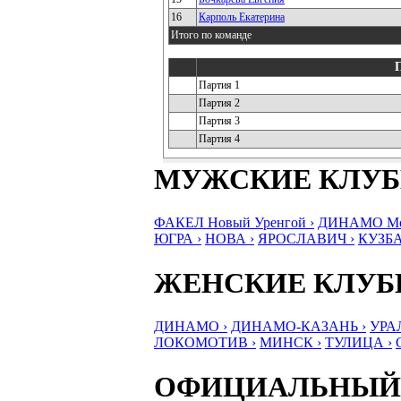
16
Карполь Екатерина
Итого по команде
Партия 1
Партия 2
Партия 3
Партия 4
МУЖСКИЕ КЛУ
ФАКЕЛ Новый Уренгой ›
ДИНАМО Мос
ЮГРА ›
НОВА ›
ЯРОСЛАВИЧ ›
КУЗБА
ЖЕНСКИЕ КЛУ
ДИНАМО ›
ДИНАМО-КАЗАНЬ ›
УРА
ЛОКОМОТИВ ›
МИНСК ›
ТУЛИЦА ›
ОФИЦИАЛЬНЫЙ