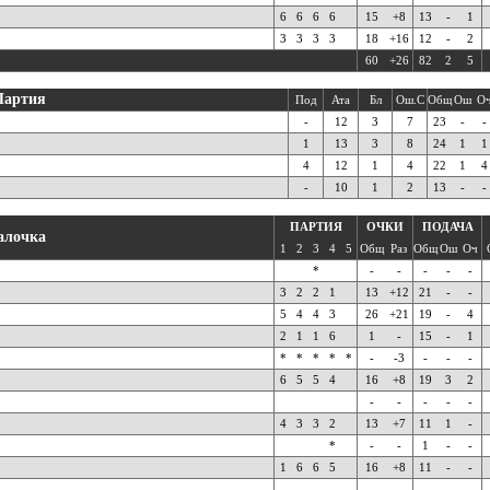
6
6
6
6
15
+8
13
-
1
3
3
3
3
18
+16
12
-
2
60
+26
82
2
5
Партия
Под
Ата
Бл
Ош.С
Общ
Ош
О
-
12
3
7
23
-
-
1
13
3
8
24
1
1
4
12
1
4
22
1
4
-
10
1
2
13
-
-
ПАРТИЯ
ОЧКИ
ПОДАЧА
алочка
1
2
3
4
5
Общ
Раз
Общ
Ош
Оч
*
-
-
-
-
-
3
2
2
1
13
+12
21
-
-
5
4
4
3
26
+21
19
-
4
2
1
1
6
1
-
15
-
1
*
*
*
*
*
-
-3
-
-
-
6
5
5
4
16
+8
19
3
2
-
-
-
-
-
4
3
3
2
13
+7
11
1
-
*
-
-
1
-
-
1
6
6
5
16
+8
11
-
-
-
-
-
-
-