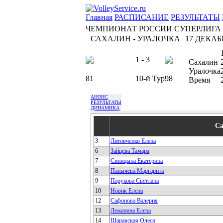
Главная
РАСПИСАНИЕ
РЕЗУЛЬТАТЫ
ЧЕМПИОНАТ РОССИИ СУПЕРЛИГА
САХАЛИН - УРАЛОЧКА
17 ДЕКАБР
1 - 3
Сахалин
Уралочка
81
10-й Тур
98
Время
АНОНС
РЕЗУЛЬТАТЫ
ДИНАМИКА
Са
3
Литовченко Елена
6
Зайцева Тамара
7
Синицына Екатерина
8
Панычева Маргарита
9
Парукова Светлана
10
Новик Елена
12
Сафонова Валерия
13
Лежанина Елена
14
Шаравская Олеся