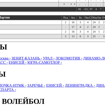
*
*
*
-
-
-
-
-
85
+53
97
4
7
Партия
Под
Ата
Бл
Ош.С
Общ
Ош
О
2
16
3
4
24
2
2
-
17
4
2
24
1
-
2
16
3
4
24
1
2
3
13
6
3
25
-
3
БЫ
ква ›
ЗЕНИТ-КАЗАНЬ ›
УРАЛ ›
ЛОКОМОТИВ ›
ДИНАМО-ЛО
СС ›
ЕНИСЕЙ ›
ЮГРА-САМОТЛОР ›
БЫ
ЛОЧКА-НТМК ›
ЗАРЕЧЬЕ ›
ЕНИСЕЙ ›
ЛЕНИНГРАДКА ›
ДИНА
СПАРТА ›
 ВОЛЕЙБОЛ