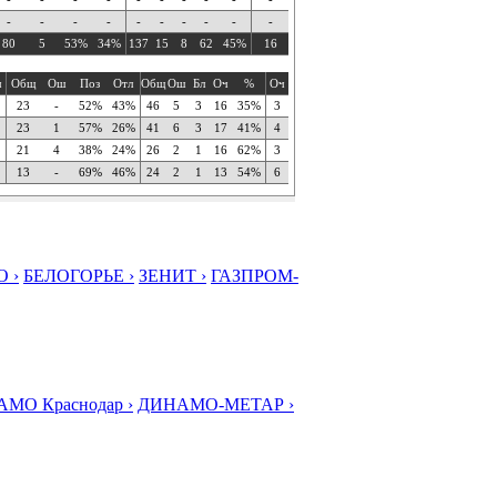
-
-
-
-
-
-
-
-
-
-
80
5
53%
34%
137
15
8
62
45%
16
ч
Общ
Ош
Поз
Отл
Общ
Ош
Бл
Оч
%
Оч
23
-
52%
43%
46
5
3
16
35%
3
23
1
57%
26%
41
6
3
17
41%
4
21
4
38%
24%
26
2
1
16
62%
3
13
-
69%
46%
24
2
1
13
54%
6
 ›
БЕЛОГОРЬЕ ›
ЗЕНИТ ›
ГАЗПРОМ-
МО Краснодар ›
ДИНАМО-МЕТАР ›