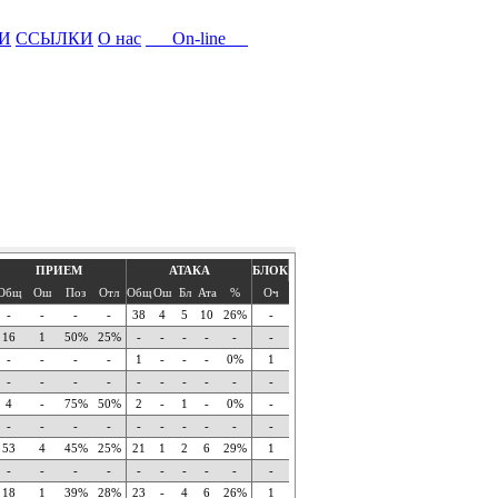
И
ССЫЛКИ
О нас
On-line
ПРИЕМ
АТАКА
БЛОК
Общ
Ош
Поз
Отл
Общ
Ош
Бл
Ата
%
Оч
-
-
-
-
38
4
5
10
26%
-
16
1
50%
25%
-
-
-
-
-
-
-
-
-
-
1
-
-
-
0%
1
-
-
-
-
-
-
-
-
-
-
4
-
75%
50%
2
-
1
-
0%
-
-
-
-
-
-
-
-
-
-
-
53
4
45%
25%
21
1
2
6
29%
1
-
-
-
-
-
-
-
-
-
-
18
1
39%
28%
23
-
4
6
26%
1