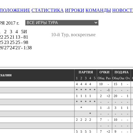
ПОЛОЖЕНИЕ
СТАТИСТИКА
ИГРОКИ
КОМАНДЫ
НОВОСТ
Я 2017 г.
1
2
3
4
5
И
10-й Тур, воскресеьне
22
25
21
13
-
81
25
23
25
25
-
98
26'
27'
24'
21'
-
1:38
ПАРТИЯ
ОЧКИ
ПОДАЧА
халин
1
2
3
4
5
Общ
Раз
Общ
Ош
Оч
4
4
4
4
10
-
15
1
-
*
*
*
*
*
-
-1
-
-
-
1
1
1
1
2
+2
20
-
1
*
*
*
*
*
-
-
-
-
-
*
1
-1
3
1
1
*
-
-
-
-
-
2
2
2
2
7
-
10
-
-
-
-
-
-
-
5
5
5
5
7
+2
9
-
-