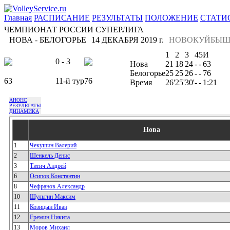
Главная
РАСПИСАНИЕ
РЕЗУЛЬТАТЫ
ПОЛОЖЕНИЕ
СТАТИ
ЧЕМПИОНАТ РОССИИ СУПЕРЛИГА
НОВА - БЕЛОГОРЬЕ
14 ДЕКАБРЯ 2019 г.
НОВОКУЙБЫШ
1
2
3
4
5
И
0 - 3
Нова
21
18
24
-
-
63
Белогорье
25
25
26
-
-
76
63
11-й тур
76
Время
26'
25'
30'
-
-
1:21
АНОНС
РЕЗУЛЬТАТЫ
ДИНАМИКА
Нова
1
Чекушин Валерий
2
Шенкель Денис
3
Титич Андрей
6
Осипов Константин
8
Чефранов Александр
10
Шульгин Максим
11
Козицын Иван
12
Еремин Никита
13
Моров Михаил