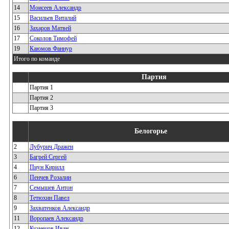
14
Моисеев Александр
15
Васильев Виталий
16
Захаров Матвей
17
Соколов Тимофей
19
Каюмов Фаннур
Итого по команде
Партия
Партия 1
Партия 2
Партия 3
Белогорье
2
Лубурич Дражен
3
Багрей Сергей
4
Пиун Кирилл
6
Пенчев Розалин
7
Семышев Антон
8
Тетюхин Павел
9
Захватенков Александр
11
Воропаев Александр
12
Кузнецов Иван