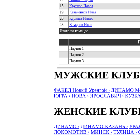
15
Круглов Павел
19
Казаченков Илья
20
Куркаев Ильяс
23
Комаров Иван
Итого по команде
Партия 1
Партия 2
Партия 3
МУЖСКИЕ КЛУ
ФАКЕЛ Новый Уренгой ›
ДИНАМО Мос
ЮГРА ›
НОВА ›
ЯРОСЛАВИЧ ›
КУЗБА
ЖЕНСКИЕ КЛУ
ДИНАМО ›
ДИНАМО-КАЗАНЬ ›
УРА
ЛОКОМОТИВ ›
МИНСК ›
ТУЛИЦА ›