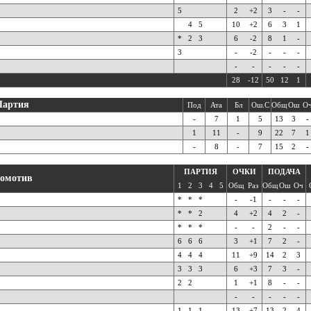
5
2
+2
3
-
-
4
5
10
+2
6
3
1
*
2
3
6
-2
8
1
-
3
-
-2
-
-
-
-
-
-
-
-
28
-12
50
12
1
Партия
Под
Ата
Бл
Ош.С
Общ
Ош
О
-
7
1
5
13
3
-
1
11
-
9
22
7
1
-
8
-
7
15
2
-
ПАРТИЯ
ОЧКИ
ПОДАЧА
омотив
1
2
3
4
5
Общ
Раз
Общ
Ош
Оч
*
*
*
-
-1
-
-
-
*
*
2
4
+2
4
2
-
*
*
*
-
-
2
-
-
6
6
6
3
+1
7
2
-
4
4
4
11
+9
14
2
3
3
3
3
6
+3
7
3
-
2
2
1
+1
8
-
-
-
-
-
-
-
1
1
1
13
+7
13
2
4