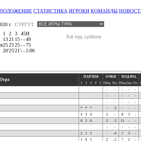
ПОЛОЖЕНИЕ
СТАТИСТИКА
ИГРОКИ
КОМАНДЫ
НОВОСТ
20 г.
СУРГУТ
1
2
3
4
5
И
9-й тур, суббота
13
21
15
-
-
49
ив
25
25
25
-
-
75
20'
25'
21'
-
-
1:06
ПАРТИЯ
ОЧКИ
ПОДАЧА
Югра
1
2
3
4
5
Общ
Раз
Общ
Ош
Оч
-
-
-
-
-
-
-
-
-
-
-
-
-
-
-
*
*
*
-
-3
-
-
-
4
3
4
3
-
8
3
-
6
5
6
5
-3
11
-
-
-
-
-
-
-
2
1
2
-
-4
7
3
-
1
6
1
2
-2
7
2
-