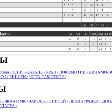
*
*
*
4
+2
4
1
-
*
2
+1
1
1
-
5
5
5
8
+5
14
2
2
-
-
-
-
-
52
+30
74
15
9
Партия
Под
Ата
Бл
Ош.С
Общ
Ош
О
3
9
3
10
25
5
3
-
13
3
9
24
5
-
6
11
4
4
25
5
6
БЫ
ква ›
ЗЕНИТ-КАЗАНЬ ›
УРАЛ ›
ЛОКОМОТИВ ›
ДИНАМО-ЛО
СС ›
ЕНИСЕЙ ›
ЮГРА-САМОТЛОР ›
БЫ
ЛОЧКА-НТМК ›
ЗАРЕЧЬЕ ›
ЕНИСЕЙ ›
ЛЕНИНГРАДКА ›
ДИНА
СПАРТА ›