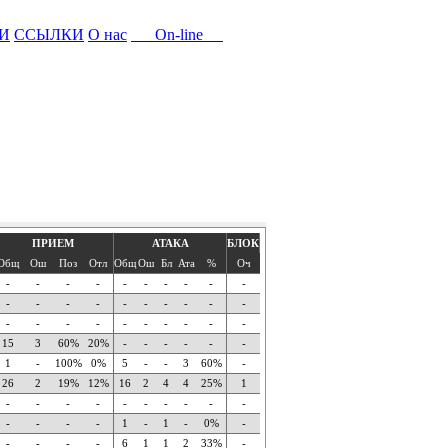
И
ССЫЛКИ
О нас
On-line
ПРИЕМ
АТАКА
БЛОК
Общ
Ош
Поз
Отл
Общ
Ош
Бл
Ата
%
Оч
-
-
-
-
-
-
-
-
-
-
-
-
-
-
-
-
-
-
-
-
-
-
-
-
-
-
-
-
-
-
15
3
60%
20%
-
-
-
-
-
-
1
-
100%
0%
5
-
-
3
60%
-
26
2
19%
12%
16
2
4
4
25%
1
-
-
-
-
-
-
-
-
-
-
-
-
-
-
1
-
1
-
0%
-
-
-
-
-
6
1
1
2
33%
-