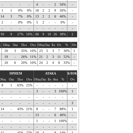
-
-
-
-
4
-
-
2
50%
-
1
1
0%
0%
18
2
2
9
50%
-
14
3
7%
0%
13
2
2
6
46%
-
2
-
0%
0%
5
2
-
-
0%
-
-
-
-
-
-
-
-
-
-
-
59
9
27%
10%
68
9
10
26
38%
1
ч
Общ
Ош
Поз
Отл
Общ
Ош
Бл
Оч
%
Оч
20
3
35%
10%
23
5
3
7
30%
1
19
-
26%
11%
21
2
3
11
52%
-
20
6
20%
10%
24
2
4
8
33%
-
ПРИЕМ
АТАКА
БЛОК
Общ
Ош
Поз
Отл
Общ
Ош
Бл
Ата
%
Оч
8
1
63%
25%
-
-
-
-
-
-
-
-
-
-
3
-
-
3
100%
1
-
-
-
-
-
-
-
-
-
-
-
-
-
-
-
-
-
-
-
3
14
-
43%
21%
8
-
-
7
88%
1
-
-
-
-
13
-
-
6
46%
-
-
-
-
-
1
-
-
1
100%
-
-
-
-
-
-
-
-
-
-
-
11
-
45%
27%
18
4
-
8
44%
1