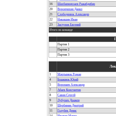
16
Шахбанмирзаев Ражабдибир
20
Ворончихин Данил
21
Слободянюк Александр
22
Никишин Иван
23
Заступов Евгений
Итого по команде
Партия 1
Партия 2
Партия 3
Лок
1
Мартынюк Роман
4
Бражнюк Юрий
5
Воропаев Александр
7
Абаев Константин
8
Савин Сергей
9
Лубурич Дражен
10
Щербинин Дмитрий
11
Голубев Денис
14
Ивович Марко