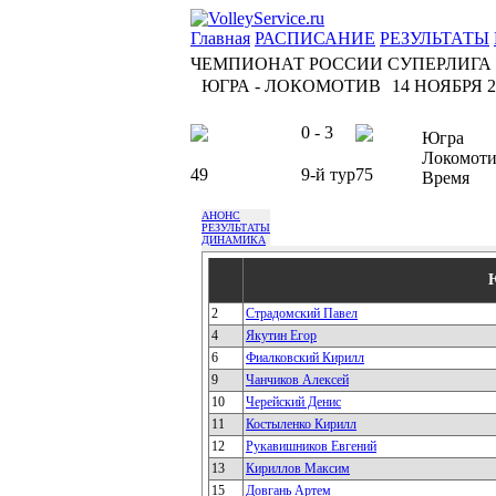
Главная
РАСПИСАНИЕ
РЕЗУЛЬТАТЫ
ЧЕМПИОНАТ РОССИИ СУПЕРЛИГА
ЮГРА - ЛОКОМОТИВ
14 НОЯБРЯ 20
0 - 3
Югра
Локомот
49
9-й тур
75
Время
АНОНС
РЕЗУЛЬТАТЫ
ДИНАМИКА
2
Страдомский Павел
4
Якутин Егор
6
Фиалковский Кирилл
9
Чанчиков Алексей
10
Черейский Денис
11
Костыленко Кирилл
12
Рукавишников Евгений
13
Кириллов Максим
15
Довгань Артем