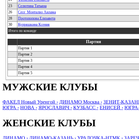
23
Селютина Татьяна
26
Сесе_Монталво Аилама
28
Протопопова Елизавета
30
Купряшкина Ксения
Итого по команде
Партия
Партия 1
Партия 2
Партия 3
Партия 4
Партия 5
МУЖСКИЕ КЛУБЫ
ФАКЕЛ Новый Уренгой ›
ДИНАМО Москва ›
ЗЕНИТ-КАЗАНЬ
ЮГРА ›
НОВА ›
ЯРОСЛАВИЧ ›
КУЗБАСС ›
ЕНИСЕЙ ›
ЮГРА
ЖЕНСКИЕ КЛУБЫ
ДИНАМО ›
ДИНАМО-КАЗАНЬ ›
УРАЛОЧКА-НТМК ›
ЗАРЕЧ