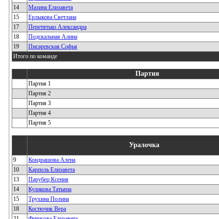
14
Мазина Елизавета
15
Ерлыкова Светлана
17
Перетятько Александра
18
Подскальная Алина
19
Писаревская Софья
Итого по команде
Партия
Партия 1
Партия 2
Партия 3
Партия 4
Партия 5
Уралочка
9
Кондрашова Алена
10
Карполь Елизавета
13
Парубец Ксения
14
Куликова Татьяна
15
Трухина Полина
18
Костючик Вера
21
Фитисова Елизавета