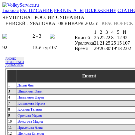
Главная
РАСПИСАНИЕ
РЕЗУЛЬТАТЫ
ПОЛОЖЕНИЕ
СТАТИ
ЧЕМПИОНАТ РОССИИ СУПЕРЛИГА
ЕНИСЕЙ - УРАЛОЧКА
08 ЯНВАРЯ 2022 г.
КРАСНОЯРСК
1
2
3
4
5
И
2 - 3
Енисей
25
25
22
8
12
92
Уралочка
21
21
25
25
15
107
92
13-й тур
107
Время
29'
26'
30'
19'
18'
2:02
АНОНС
РЕЗУЛЬТАТЫ
ДИНАМИКА
Енисей
1
Даций Яна
3
Шишкина Юлия
4
Пилипенко Дарья
7
Климанова Ирина
8
Костина Татьяна
9
Фролова Мария
10
Воногова Мария
11
Прасолова Анна
12
Щеглова Евгения