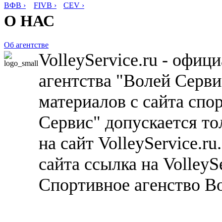
ВФВ ›
FIVB ›
CEV ›
О НАС
Об агентстве
VolleyService.ru - офи
агентства "Волей Серв
материалов с сайта спо
Сервис" допускается то
на сайт VolleyService.r
сайта ссылка на VolleyS
Спортивное агенство В