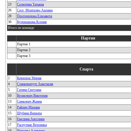
23
Селютина Татьяна
26
Сесе_Монталво Аилама
28
Протопопова Елизавета
30
Купряшкина Ксения
Итого по команде
Партия
Партия 1
Партия 2
Партия 3
Спарта
2
Кирилюк Мария
4
Станкевичуте Анастасия
5
Гатина Светлана
10
Велисевич Виктория
13
Синкевич Жанна
14
Райлич Милана
15
Шубина Варвара
16
Емелина Ангелина
17
Распутная Вероника
19
Немцева Алевтина