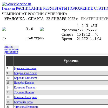
Главная
РАСПИСАНИЕ
РЕЗУЛЬТАТЫ
ПОЛОЖЕНИЕ
СТАТИ
ЧЕМПИОНАТ РОССИИ СУПЕРЛИГА
УРАЛОЧКА - СПАРТА
22 ЯНВАРЯ 2022 г.
ЕКАТЕРИНБУР
1
2
3
4
5
И
3 - 0
Уралочка
25
25
25
-
-
75
Спарта
15
19
12
-
-
46
75
15-й тур
46
Время
21'
22'
21'
-
-
1:04
АНОНС
РЕЗУЛЬТАТЫ
ДИНАМИКА
Уралочка
3
Буркова Виктория
9
Кондрашова Алена
10
Карполь Елизавета
13
Парубец Ксения
14
Куликова Татьяна
15
Трухина Полина
16
Карполь Екатерина
18
Костючик Вера
21
Фитисова Елизавета