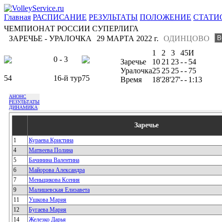
Главная
РАСПИСАНИЕ
РЕЗУЛЬТАТЫ
ПОЛОЖЕНИЕ
СТАТИ
ЧЕМПИОНАТ РОССИИ СУПЕРЛИГА
ЗАРЕЧЬЕ - УРАЛОЧКА
29 МАРТА 2022 г.
ОДИНЦОВО
1
2
3
4
5
И
0 - 3
Заречье
10
21
23
-
-
54
Уралочка
25
25
25
-
-
75
54
16-й тур
75
Время
18'
28'
27'
-
-
1:13
АНОНС
РЕЗУЛЬТАТЫ
ДИНАМИКА
Заречье
1
Кураева Кристина
4
Матвеева Полина
5
Бачинина Валентина
6
Майорова Александра
7
Меньщикова Ксения
9
Малишевская Елизавета
11
Ушкова Мария
12
Бугаева Мария
14
Железко Дарья