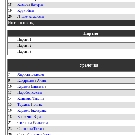
18
Козлова Валерия
19
Крук Инна
20
Ляшко Анастасия
Итого по команде
Партия
Партия 1
Партия 2
Партия 3
Уралочка
7
Харлова Валерия
9
Кондрашова Алена
10
Карполь Елизавета
13
Парубец Ксения
14
Куликова Татьяна
15
Трухина Полина
16
Карполь Екатерина
18
Костючик Вера
21
Фитисова Елизавета
23
Селютина Татьяна
26
Сесе_Монталво Аилама