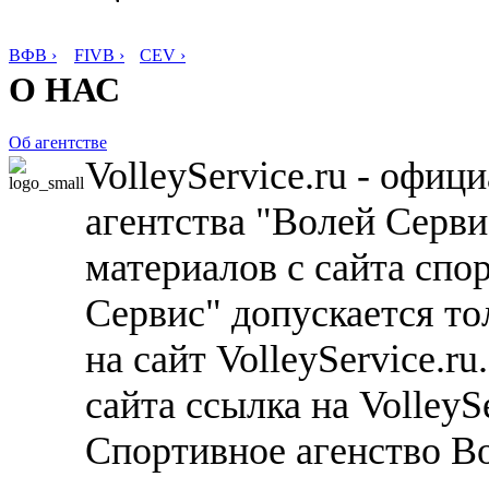
ВФВ ›
FIVB ›
CEV ›
О НАС
Об агентстве
VolleyService.ru - офи
агентства "Волей Серв
материалов с сайта спо
Сервис" допускается то
на сайт VolleyService.r
сайта ссылка на VolleyS
Спортивное агенство В