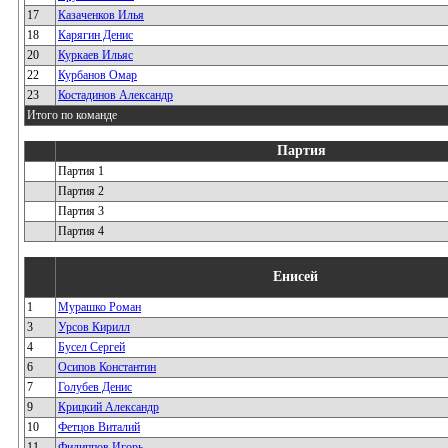
17
Казаченков Илья
18
Карягин Денис
20
Куркаев Ильяс
22
Курбанов Омар
23
Костадинов Александр
Итого по команде
Партия
Партия 1
Партия 2
Партия 3
Партия 4
Енисей
1
Мурашко Роман
3
Урсов Кирилл
4
Бусел Сергей
6
Осипов Константин
7
Голубев Денис
9
Крицкий Александр
10
Фетцов Виталий
11
Филиппов Игорь