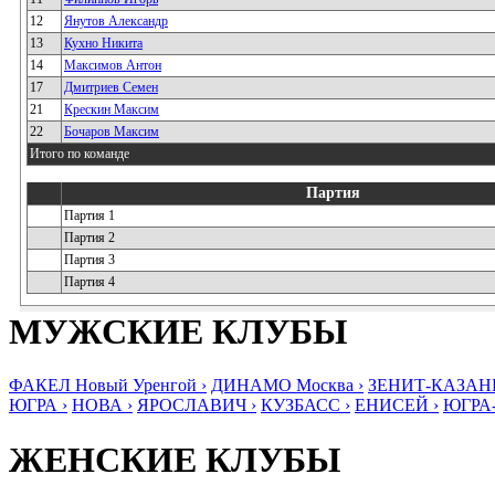
12
Янутов Александр
13
Кухно Никита
14
Максимов Антон
17
Дмитриев Семен
21
Крескин Максим
22
Бочаров Максим
Итого по команде
Партия
Партия 1
Партия 2
Партия 3
Партия 4
МУЖСКИЕ КЛУБЫ
ФАКЕЛ Новый Уренгой ›
ДИНАМО Москва ›
ЗЕНИТ-КАЗАНЬ
ЮГРА ›
НОВА ›
ЯРОСЛАВИЧ ›
КУЗБАСС ›
ЕНИСЕЙ ›
ЮГРА
ЖЕНСКИЕ КЛУБЫ