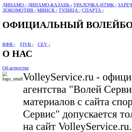
ДИНАМО ›
ДИНАМО-КАЗАНЬ ›
УРАЛОЧКА-НТМК ›
ЗАРЕЧ
ЛОКОМОТИВ ›
МИНСК ›
ТУЛИЦА ›
СПАРТА ›
ОФИЦИАЛЬНЫЙ ВОЛЕЙБ
ВФВ ›
FIVB ›
CEV ›
О НАС
Об агентстве
VolleyService.ru - офи
агентства "Волей Серв
материалов с сайта спо
Сервис" допускается то
на сайт VolleyService.r