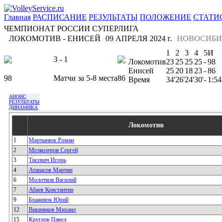
Главная
РАСПИСАНИЕ
РЕЗУЛЬТАТЫ
ПОЛОЖЕНИЕ
СТАТИ
ЧЕМПИОНАТ РОССИИ СУПЕРЛИГА
ЛОКОМОТИВ - ЕНИСЕЙ
09 АПРЕЛЯ 2024 г.
НОВОСИБИ
1
2
3
4
5
И
3 - 1
Локомотив
23
25
25
25
-
98
Енисей
25
20
18
23
-
86
98
Матчи за 5-8 места
86
Время
34'
26'
24'
30'
-
1:54
АНОНС
РЕЗУЛЬТАТЫ
ДИНАМИКА
Локомотив
1
Мартынюк Роман
2
Мелкозеров Сергей
3
Тисевич Игорь
4
Атанасов Мартин
6
Молотков Василий
7
Абаев Константин
9
Бражнюк Юрий
12
Вишняков Михаил
15
Круглов Павел