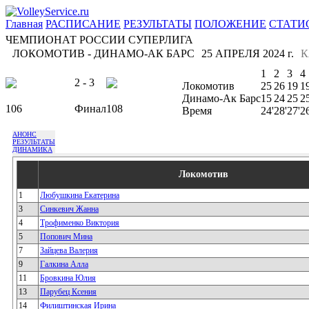
Главная
РАСПИСАНИЕ
РЕЗУЛЬТАТЫ
ПОЛОЖЕНИЕ
СТАТИ
ЧЕМПИОНАТ РОССИИ СУПЕРЛИГА
ЛОКОМОТИВ - ДИНАМО-АК БАРС
25 АПРЕЛЯ 2024 г.
К
1
2
3
4
2 - 3
Локомотив
25
26
19
1
Динамо-Ак Барс
15
24
25
2
106
Финал
108
Время
24'
28'
27'
26
АНОНС
РЕЗУЛЬТАТЫ
ДИНАМИКА
Локомотив
1
Любушкина Екатерина
3
Синкевич Жанна
4
Трофименко Виктория
5
Попович Мина
7
Зайцева Валерия
9
Галкина Алла
11
Бровкина Юлия
13
Парубец Ксения
14
Филиштинская Ирина