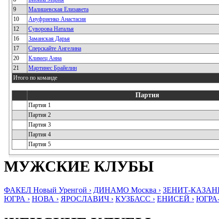
9
Малишевская Елизавета
10
Ануфриенко Анастасия
12
Суворова Наталья
16
Заманская Дарья
17
Сперскайте Ангелина
20
Климец Анна
21
Мартинес Брайелин
Итого по команде
Партия
Партия 1
Партия 2
Партия 3
Партия 4
Партия 5
МУЖСКИЕ КЛУБЫ
ФАКЕЛ Новый Уренгой ›
ДИНАМО Москва ›
ЗЕНИТ-КАЗАНЬ
ЮГРА ›
НОВА ›
ЯРОСЛАВИЧ ›
КУЗБАСС ›
ЕНИСЕЙ ›
ЮГРА