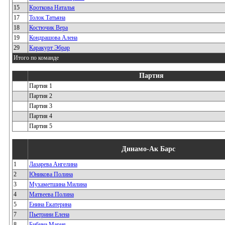
15
Кроткова Наталья
17
Толок Татьяна
18
Костючик Вера
19
Кондрашова Алена
29
Каракурт Эбрар
Итого по команде
Партия
Партия 1
Партия 2
Партия 3
Партия 4
Партия 5
Динамо-Ак Барс
1
Лазарева Ангелина
2
Юникова Полина
3
Мухаметшина Милина
4
Матвеева Полина
5
Енина Екатерина
7
Пьетрини Елена
8
Бибина Мария