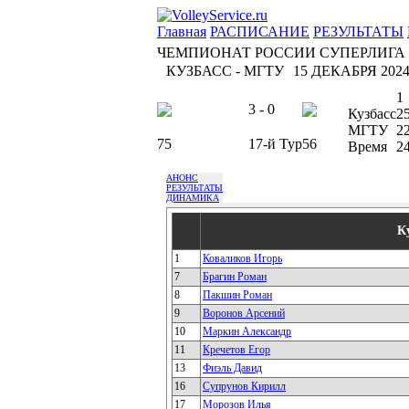
Главная
РАСПИСАНИЕ
РЕЗУЛЬТАТЫ
ЧЕМПИОНАТ РОССИИ СУПЕРЛИГА
КУЗБАСС - МГТУ
15 ДЕКАБРЯ 2024 
1
3 - 0
Кузбасс
2
МГТУ
2
75
17-й Тур
56
Время
24
АНОНС
РЕЗУЛЬТАТЫ
ДИНАМИКА
К
1
Коваликов Игорь
7
Брагин Роман
8
Пакшин Роман
9
Воронов Арсений
10
Маркин Александр
11
Кречетов Егор
13
Фиэль Давид
16
Супрунов Кирилл
17
Морозов Илья