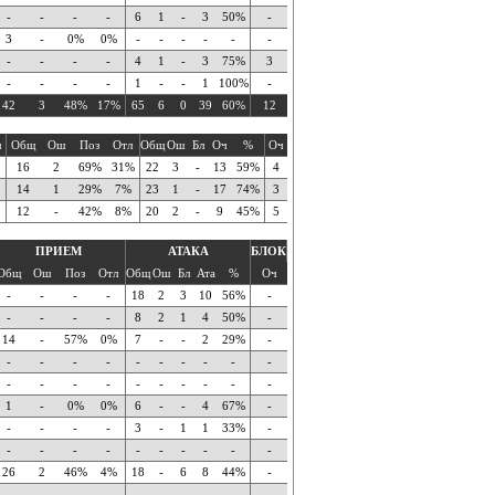
-
-
-
-
6
1
-
3
50%
-
3
-
0%
0%
-
-
-
-
-
-
-
-
-
-
4
1
-
3
75%
3
-
-
-
-
1
-
-
1
100%
-
42
3
48%
17%
65
6
0
39
60%
12
ч
Общ
Ош
Поз
Отл
Общ
Ош
Бл
Оч
%
Оч
16
2
69%
31%
22
3
-
13
59%
4
14
1
29%
7%
23
1
-
17
74%
3
12
-
42%
8%
20
2
-
9
45%
5
ПРИЕМ
АТАКА
БЛОК
Общ
Ош
Поз
Отл
Общ
Ош
Бл
Ата
%
Оч
-
-
-
-
18
2
3
10
56%
-
-
-
-
-
8
2
1
4
50%
-
14
-
57%
0%
7
-
-
2
29%
-
-
-
-
-
-
-
-
-
-
-
-
-
-
-
-
-
-
-
-
-
1
-
0%
0%
6
-
-
4
67%
-
-
-
-
-
3
-
1
1
33%
-
-
-
-
-
-
-
-
-
-
-
26
2
46%
4%
18
-
6
8
44%
-
-
-
-
-
-
-
-
-
-
-