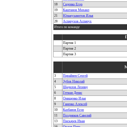
18
Сиденко Егор
19
Каштанов Михаил
21
Юльмухаметов Илья
28
Аспарухов Аспарух
Итого по команде
Партия 1
Партия 2
Партия 3
3
Пирайнен Сергей
4
Зубов Николай
5
Щадилов Леонид
6
Гетман Денис
8
Онищенко Илья
9
Ганенко Алексей
10
Казбанов Егор
11
Поздняков Савелий
13
Пискарев Иван
16
Орлов Петр