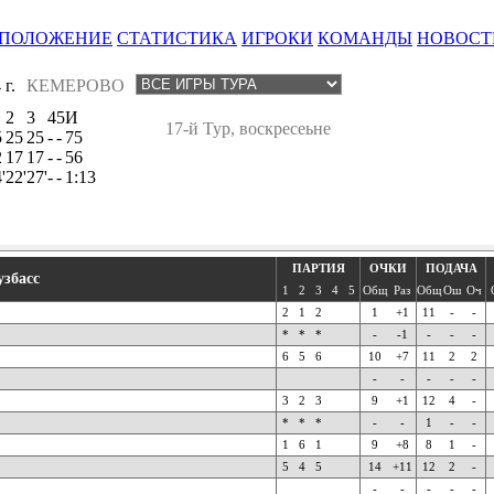
ПОЛОЖЕНИЕ
СТАТИСТИКА
ИГРОКИ
КОМАНДЫ
НОВОСТ
г.
КЕМЕРОВО
2
3
4
5
И
17-й Тур, воскресеьне
5
25
25
-
-
75
2
17
17
-
-
56
'
22'
27'
-
-
1:13
ПАРТИЯ
ОЧКИ
ПОДАЧА
узбасс
1
2
3
4
5
Общ
Раз
Общ
Ош
Оч
2
1
2
1
+1
11
-
-
*
*
*
-
-1
-
-
-
6
5
6
10
+7
11
2
2
-
-
-
-
-
3
2
3
9
+1
12
4
-
*
*
*
-
-
1
-
-
1
6
1
9
+8
8
1
-
5
4
5
14
+11
12
2
-
-
-
-
-
-