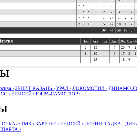
*
*
-
-
-
-
-
*
*
2
-
3
2
-
*
*
*
-
-1
-
-
-
2
2
2
5
+2
10
2
-
39
+4
58
16
3
Партия
Под
Ата
Бл
Ош.С
Общ
Ош
О
2
13
-
7
23
7
2
1
10
-
6
17
3
1
-
13
-
4
18
6
-
БЫ
ква ›
ЗЕНИТ-КАЗАНЬ ›
УРАЛ ›
ЛОКОМОТИВ ›
ДИНАМО-ЛО
СС ›
ЕНИСЕЙ ›
ЮГРА-САМОТЛОР ›
БЫ
ЛОЧКА-НТМК ›
ЗАРЕЧЬЕ ›
ЕНИСЕЙ ›
ЛЕНИНГРАДКА ›
ДИНА
СПАРТА ›