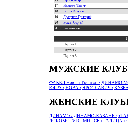
17
Исхаков Тимур
18
Котов Андрей
19
Драгунов Григорий
20
Рохин Сергей
Итого по команде
Партия 1
Партия 2
Партия 3
МУЖСКИЕ КЛУ
ФАКЕЛ Новый Уренгой ›
ДИНАМО Мос
ЮГРА ›
НОВА ›
ЯРОСЛАВИЧ ›
КУЗБА
ЖЕНСКИЕ КЛУ
ДИНАМО ›
ДИНАМО-КАЗАНЬ ›
УРА
ЛОКОМОТИВ ›
МИНСК ›
ТУЛИЦА ›