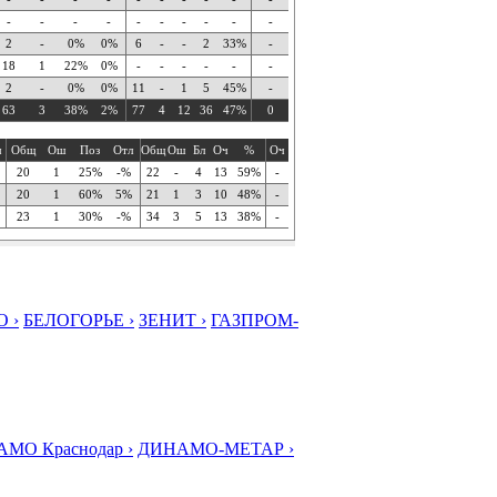
-
-
-
-
-
-
-
-
-
-
2
-
0%
0%
6
-
-
2
33%
-
18
1
22%
0%
-
-
-
-
-
-
2
-
0%
0%
11
-
1
5
45%
-
63
3
38%
2%
77
4
12
36
47%
0
ч
Общ
Ош
Поз
Отл
Общ
Ош
Бл
Оч
%
Оч
20
1
25%
-%
22
-
4
13
59%
-
20
1
60%
5%
21
1
3
10
48%
-
23
1
30%
-%
34
3
5
13
38%
-
 ›
БЕЛОГОРЬЕ ›
ЗЕНИТ ›
ГАЗПРОМ-
МО Краснодар ›
ДИНАМО-МЕТАР ›