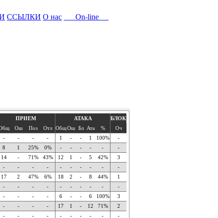
И
ССЫЛКИ
О нас
On-line
ПРИЕМ
АТАКА
БЛОК
Общ
Ош
Поз
Отл
Общ
Ош
Бл
Ата
%
Оч
-
-
-
-
1
-
-
1
100%
-
8
1
25%
0%
-
-
-
-
-
-
14
-
71%
43%
12
1
-
5
42%
3
-
-
-
-
-
-
-
-
-
-
17
2
47%
6%
18
2
-
8
44%
1
-
-
-
-
-
-
-
-
-
-
-
-
-
-
6
-
-
6
100%
3
-
-
-
-
17
1
-
12
71%
2
-
-
-
-
-
-
-
-
-
-