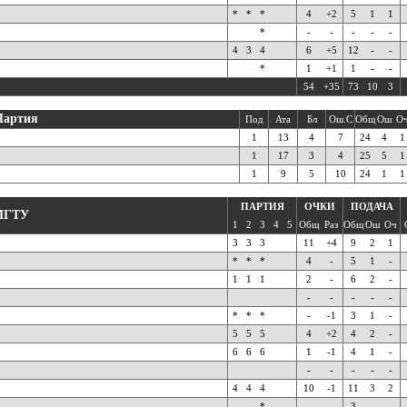
*
*
*
4
+2
5
1
1
*
-
-
-
-
-
4
3
4
6
+5
12
-
-
*
1
+1
1
-
-
54
+35
73
10
3
Партия
Под
Ата
Бл
Ош.С
Общ
Ош
О
1
13
4
7
24
4
1
1
17
3
4
25
5
1
1
9
5
10
24
1
1
ПАРТИЯ
ОЧКИ
ПОДАЧА
МГТУ
1
2
3
4
5
Общ
Раз
Общ
Ош
Оч
3
3
3
11
+4
9
2
1
*
*
*
4
-
5
1
-
1
1
1
2
-
6
2
-
-
-
-
-
-
*
*
*
-
-1
3
1
-
5
5
5
4
+2
4
2
-
6
6
6
1
-1
4
1
-
-
-
-
-
-
4
4
4
10
-1
11
3
2
*
-
-
3
-
-