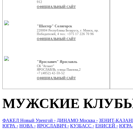
912
ОФИЦИАЛЬНЫЙ САЙТ
"Шахтер" Солигорск
220004 Республика Беларусь, г. Минск, пр.
Победителей, 4 тел.: +375 17 226 70 96
ОФИЦИАЛЬНЫЙ САЙТ
"Ярославич" Ярославль
СК "Атлант"
ЯРОСЛАВЛЬ, улица Павлова,2
+7 (4852) 42-10-52
ОФИЦИАЛЬНЫЙ САЙТ
МУЖСКИЕ КЛУБ
ФАКЕЛ Новый Уренгой ›
ДИНАМО Москва ›
ЗЕНИТ-КАЗАНЬ
ЮГРА ›
НОВА ›
ЯРОСЛАВИЧ ›
КУЗБАСС ›
ЕНИСЕЙ ›
ЮГРА