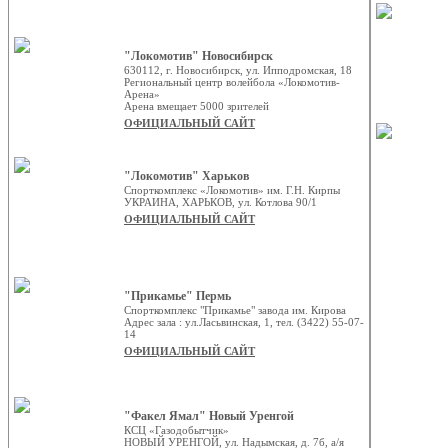
"Локомотив" Новосибирск
630112, г. Новосибирск, ул. Ипподромская, 18
Региональный центр волейбола «Локомотив-
Арена»
Арена вмещает 5000 зрителей
ОФИЦИАЛЬНЫЙ САЙТ
"Локомотив" Харьков
Спорткомплекс «Локомотив» им. Г.Н. Кирпы
УКРАИНА, ХАРЬКОВ, ул. Котлова 90/1
ОФИЦИАЛЬНЫЙ САЙТ
"Прикамье" Пермь
Спорткомплекс "Прикамье" завода им. Кирова
Адрес зала : ул.Ласьвинская, 1, тел. (3422) 55-07-
14
ОФИЦИАЛЬНЫЙ САЙТ
"Факел Ямал" Новый Уренгой
КСЦ «Газодобытчик»
НОВЫЙ УРЕНГОЙ, ул. Надымская, д. 7б, а/я