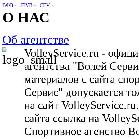
ВФВ ›
FIVB ›
CEV ›
О НАС
Об агентстве
VolleyService.ru - офи
агентства "Волей Серв
материалов с сайта спо
Сервис" допускается то
на сайт VolleyService.r
сайта ссылка на VolleyS
Спортивное агенство В