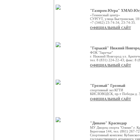
"Газпром-Югра" ХМАО-Юг
«Теннисный центр»
СУРГУТ, улица Быстринская, 18
+7 (3462) 23-74-34, 23-74-35.
ОФИЦИАЛЬНЫЙ САЙТ
"Горький" Нижний Новгоро
ФОК "Заречье"
г. Нижний Новгород ул. Арктиче
тел. 8 (831) 224-22-43; факс: 8 
ОФИЦИАЛЬНЫЙ САЙТ
"Грозный" Грозный
спортивный зал КГТИ
КИСЛОВОДСК, пр-т Победы д. 
ОФИЦИАЛЬНЫЙ САЙТ
"Динамо" Краснодар
МУ Дворец спорта "Олимп" г. Кр
Береговая 144, тел. (861) 267-72
Спортивный комплекс Кубанског
государственного аграрного унив