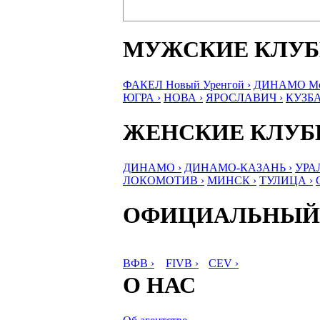
МУЖСКИЕ КЛУ
ФАКЕЛ Новый Уренгой ›
ДИНАМО Мос
ЮГРА ›
НОВА ›
ЯРОСЛАВИЧ ›
КУЗБА
ЖЕНСКИЕ КЛУ
ДИНАМО ›
ДИНАМО-КАЗАНЬ ›
УРА
ЛОКОМОТИВ ›
МИНСК ›
ТУЛИЦА ›
ОФИЦИАЛЬНЫЙ
ВФВ ›
FIVB ›
CEV ›
О НАС