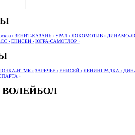
БЫ
ква ›
ЗЕНИТ-КАЗАНЬ ›
УРАЛ ›
ЛОКОМОТИВ ›
ДИНАМО-ЛО
СС ›
ЕНИСЕЙ ›
ЮГРА-САМОТЛОР ›
БЫ
ЛОЧКА-НТМК ›
ЗАРЕЧЬЕ ›
ЕНИСЕЙ ›
ЛЕНИНГРАДКА ›
ДИНА
СПАРТА ›
 ВОЛЕЙБОЛ