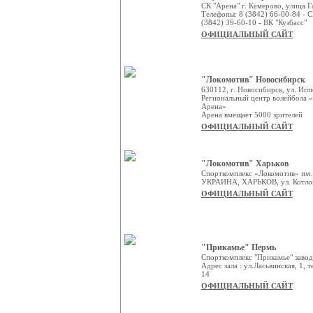
СК "Арена" г. Кемерово, улица Г
Телефоны: 8 (3842) 66-00-84 - С
(3842) 39-60-10 - ВК "Кузбасс"
ОФИЦИАЛЬНЫЙ САЙТ
"Локомотив" Новосибирск
630112, г. Новосибирск, ул. Ип
Региональный центр волейбола 
Арена»
Арена вмещает 5000 зрителей
ОФИЦИАЛЬНЫЙ САЙТ
"Локомотив" Харьков
Спорткомплекс «Локомотив» им.
УКРАИНА, ХАРЬКОВ, ул. Котлов
ОФИЦИАЛЬНЫЙ САЙТ
"Прикамье" Пермь
Спорткомплекс "Прикамье" завод
Адрес зала : ул.Ласьвинская, 1, т
14
ОФИЦИАЛЬНЫЙ САЙТ