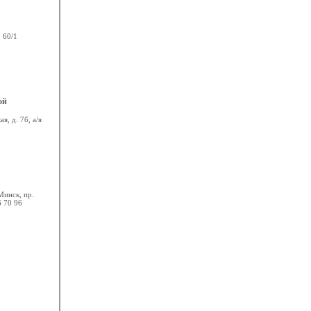
 60/1
ой
 д. 7б, а/я
Минск, пр.
6 70 96