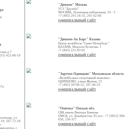
"Динамо" Москва
УСЗ "Дружба"
ра
МОСКВА, Лужнецкая набережная, 24 - 5
+7 (495) 201-16-55, 201-02-60
/4
ОФИЦИАЛЬНЫЙ САЙТ
"Динамо-Ак Барс" Казань
Центр волейбола "Санкт-Петербург"
д
КАЗАНЬ, Мидхата Булатова, 1
+7 (843) 221-83-01
ская д.7
ОФИЦИАЛЬНЫЙ САЙТ
(831) 422-66-19
"Заречье-Одинцово" Московская область
«Волейбольно-спортивный комплекс»
ОДИНЦОВО, улица Жукова, 22
+7 (495) 59740-52, 597-40-53
37а
ОФИЦИАЛЬНЫЙ САЙТ
"Омичка" Омская обл.
СКК имени Виктора Блинова
ОМСК, ул. Декабристов, 91,тел.: +7 (3812) 306-
аснодар, ул.
650, 256-317
-19, 267-72-18.
ОФИЦИАЛЬНЫЙ САЙТ
о
ерситета, г.