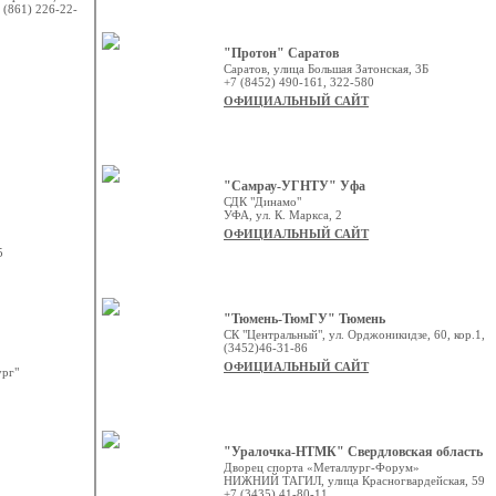
 (861) 226-22-
"Протон" Саратов
Саратов, улица Большая Затонская, 3Б
+7 (8452) 490-161, 322-580
ОФИЦИАЛЬНЫЙ САЙТ
"Самрау-УГНТУ" Уфа
СДК "Динамо"
УФА, ул. К. Маркса, 2
ОФИЦИАЛЬНЫЙ САЙТ
5
"Тюмень-ТюмГУ" Тюмень
СК "Центральный", ул. Орджоникидзе, 60, кор.1,
(3452)46-31-86
ОФИЦИАЛЬНЫЙ САЙТ
ург"
"Уралочка-НТМК" Свердловская область
Дворец спорта «Металлург-Форум»
НИЖНИЙ ТАГИЛ, улица Красногвардейская, 59
+7 (3435) 41-80-11