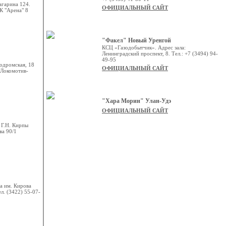
агарина 124.
ОФИЦИАЛЬНЫЙ САЙТ
К "Арена" 8
"Факел" Новый Уренгой
КСЦ «Газодобытчик». Адрес зала:
Ленинградский проспект, 8. Тел.: +7 (3494) 94-
49-95
подромская, 18
ОФИЦИАЛЬНЫЙ САЙТ
«Локомотив-
"Хара Морин" Улан-Удэ
ОФИЦИАЛЬНЫЙ САЙТ
 Г.Н. Кирпы
а 90/1
а им. Кирова
ел. (3422) 55-07-