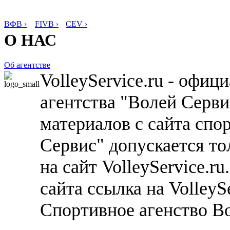
ВФВ ›
FIVB ›
CEV ›
О НАС
Об агентстве
VolleyService.ru - офи
агентства "Волей Серв
материалов с сайта спо
Сервис" допускается то
на сайт VolleyService.r
сайта ссылка на VolleyS
Спортивное агенство В