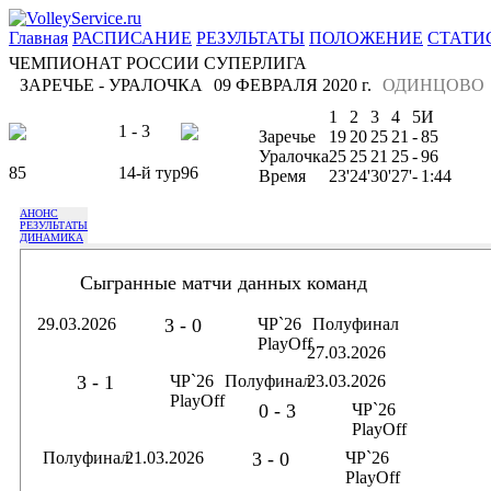
Главная
РАСПИСАНИЕ
РЕЗУЛЬТАТЫ
ПОЛОЖЕНИЕ
СТАТИ
ЧЕМПИОНАТ РОССИИ СУПЕРЛИГА
ЗАРЕЧЬЕ - УРАЛОЧКА
09 ФЕВРАЛЯ 2020 г.
ОДИНЦОВО
1
2
3
4
5
И
1 - 3
Заречье
19
20
25
21
-
85
Уралочка
25
25
21
25
-
96
85
14-й тур
96
Время
23'
24'
30'
27'
-
1:44
АНОНС
РЕЗУЛЬТАТЫ
ДИНАМИКА
Сыгранные матчи данных команд
29.03.2026
3 - 0
ЧР`26
Полуфинал
PlayOff
27.03.2026
3 - 1
ЧР`26
Полуфинал
23.03.2026
PlayOff
0 - 3
ЧР`26
PlayOff
Полуфинал
21.03.2026
3 - 0
ЧР`26
PlayOff