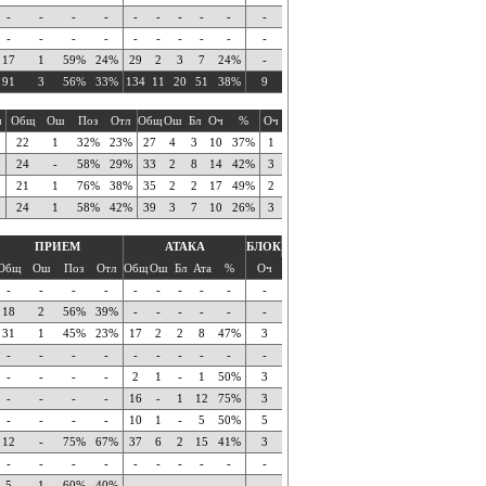
-
-
-
-
-
-
-
-
-
-
-
-
-
-
-
-
-
-
-
-
17
1
59%
24%
29
2
3
7
24%
-
91
3
56%
33%
134
11
20
51
38%
9
ч
Общ
Ош
Поз
Отл
Общ
Ош
Бл
Оч
%
Оч
22
1
32%
23%
27
4
3
10
37%
1
24
-
58%
29%
33
2
8
14
42%
3
21
1
76%
38%
35
2
2
17
49%
2
24
1
58%
42%
39
3
7
10
26%
3
ПРИЕМ
АТАКА
БЛОК
Общ
Ош
Поз
Отл
Общ
Ош
Бл
Ата
%
Оч
-
-
-
-
-
-
-
-
-
-
18
2
56%
39%
-
-
-
-
-
-
31
1
45%
23%
17
2
2
8
47%
3
-
-
-
-
-
-
-
-
-
-
-
-
-
-
2
1
-
1
50%
3
-
-
-
-
16
-
1
12
75%
3
-
-
-
-
10
1
-
5
50%
5
12
-
75%
67%
37
6
2
15
41%
3
-
-
-
-
-
-
-
-
-
-
5
1
60%
40%
-
-
-
-
-
-