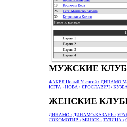
18
Костючик Вера
26
Сесе_Монталво Аилама
30
Купряшкина Ксения
Итого по команде
Партия 1
Партия 2
Партия 3
Партия 4
МУЖСКИЕ КЛУ
ФАКЕЛ Новый Уренгой ›
ДИНАМО Мос
ЮГРА ›
НОВА ›
ЯРОСЛАВИЧ ›
КУЗБА
ЖЕНСКИЕ КЛУ
ДИНАМО ›
ДИНАМО-КАЗАНЬ ›
УРА
ЛОКОМОТИВ ›
МИНСК ›
ТУЛИЦА ›