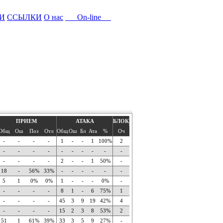
И
ССЫЛКИ
О нас
On-line
ПРИЕМ
АТАКА
БЛОК
Общ
Ош
Поз
Отл
Общ
Ош
Бл
Ата
%
Оч
-
-
-
-
1
-
-
1
100%
2
-
-
-
-
-
-
-
-
-
-
-
-
-
-
2
-
-
1
50%
-
18
-
56%
33%
-
-
-
-
-
-
5
1
0%
0%
1
-
-
-
0%
-
-
-
-
-
8
1
-
6
75%
1
-
-
-
-
45
3
9
19
42%
4
-
-
-
-
15
2
3
8
53%
2
51
1
61%
39%
33
3
5
9
27%
-