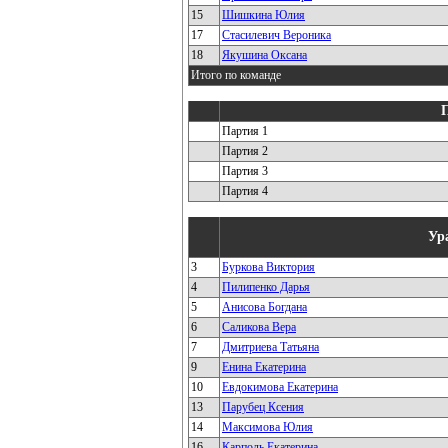
15
Шишкина Юлия
17
Стасилевич Вероника
18
Якушина Оксана
Итого по команде
Партия 1
Партия 2
Партия 3
Партия 4
Ур
3
Буркова Виктория
4
Пилипенко Дарья
5
Анисова Богдана
6
Саликова Вера
7
Дмитриева Татьяна
9
Енина Екатерина
10
Евдокимова Екатерина
13
Парубец Ксения
14
Максимова Юлия
16
Карполь Екатерина