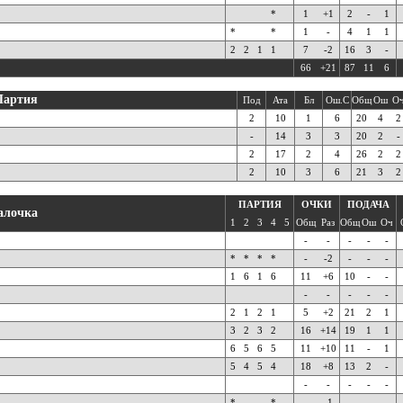
*
1
+1
2
-
1
*
*
1
-
4
1
1
2
2
1
1
7
-2
16
3
-
66
+21
87
11
6
Партия
Под
Ата
Бл
Ош.С
Общ
Ош
О
2
10
1
6
20
4
2
-
14
3
3
20
2
-
2
17
2
4
26
2
2
2
10
3
6
21
3
2
ПАРТИЯ
ОЧКИ
ПОДАЧА
алочка
1
2
3
4
5
Общ
Раз
Общ
Ош
Оч
-
-
-
-
-
*
*
*
*
-
-2
-
-
-
1
6
1
6
11
+6
10
-
-
-
-
-
-
-
2
1
2
1
5
+2
21
2
1
3
2
3
2
16
+14
19
1
1
6
5
6
5
11
+10
11
-
1
5
4
5
4
18
+8
13
2
-
-
-
-
-
-
*
*
-
-1
-
-
-