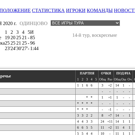
ПОЛОЖЕНИЕ
СТАТИСТИКА
ИГРОКИ
КОМАНДЫ
НОВОСТ
2020 г.
ОДИНЦОВО
1
2
3
4
5
И
14-й тур, воскресеьне
е
19
20
25
21
-
85
ка
25
25
21
25
-
96
23'
24'
30'
27'
-
1:44
ПАРТИЯ
ОЧКИ
ПОДАЧА
аречье
1
2
3
4
5
Общ
Раз
Общ
Ош
Оч
1
1
6
6
3
+2
14
1
-
-
-
-
-
-
*
*
1
+1
1
-
-
*
*
*
*
-
-
-
-
-
*
*
*
-
-1
-
-
-
3
3
2
2
8
+7
14
-
1
4
4
3
3
24
+11
14
1
1
6
6
5
5
11
+2
11
4
1
5
5
4
4
10
-
11
1
1