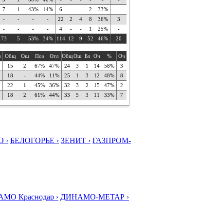
7
1
43%
14%
6
-
-
2
33%
-
-
-
-
-
22
2
4
8
36%
3
-
-
-
-
4
-
-
1
25%
-
73
5
53%
34%
114
12
9
52
46%
20
ч
Общ
Ош
Поз
Отл
Общ
Ош
Бл
Оч
%
Оч
15
2
67%
47%
24
3
1
14
58%
3
18
-
44%
11%
25
1
3
12
48%
8
22
1
45%
36%
32
3
2
15
47%
2
18
2
61%
44%
33
5
3
11
33%
7
 ›
БЕЛОГОРЬЕ ›
ЗЕНИТ ›
ГАЗПРОМ-
МО Краснодар ›
ДИНАМО-МЕТАР ›