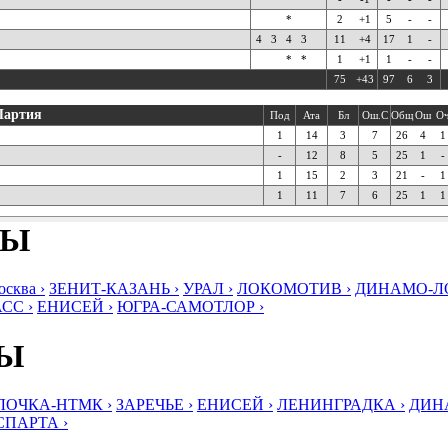
*
2
+1
5
-
-
4
3
4
3
11
+4
17
1
-
*
*
1
+1
1
-
-
75
+43
97
6
3
Партия
Под
Ата
Бл
Ош.С
Общ
Ош
О
1
14
3
7
26
4
1
-
12
8
5
25
1
-
1
15
2
3
21
-
1
1
11
7
6
25
1
1
БЫ
ква ›
ЗЕНИТ-КАЗАНЬ ›
УРАЛ ›
ЛОКОМОТИВ ›
ДИНАМО-ЛО
СС ›
ЕНИСЕЙ ›
ЮГРА-САМОТЛОР ›
БЫ
ЛОЧКА-НТМК ›
ЗАРЕЧЬЕ ›
ЕНИСЕЙ ›
ЛЕНИНГРАДКА ›
ДИНА
СПАРТА ›