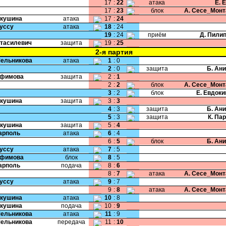
17
:
22
атака
Е. 
17
:
23
блок
А. Сесе_Мон
Якушина
атака
17
:
24
Руссу
атака
18
:
24
19
:
24
приём
Д. Пили
Стасилевич
защита
19
:
25
2-я партия
Мельникова
атака
1
:
0
2
:
0
защита
Б. Ан
Ефимова
защита
2
:
1
2
:
2
блок
А. Сесе_Мон
3
:
2
блок
Е. Евдок
Якушина
защита
3
:
3
4
:
3
защита
Б. Ан
5
:
3
защита
К. Па
Якушина
защита
5
:
4
Карполь
атака
6
:
4
6
:
5
блок
Б. Ан
Руссу
атака
7
:
5
Ефимова
блок
8
:
5
Карполь
подача
8
:
6
8
:
7
атака
А. Сесе_Мон
Руссу
атака
9
:
7
9
:
8
атака
А. Сесе_Мон
Якушина
атака
10
:
8
Якушина
подача
10
:
9
Мельникова
атака
11
:
9
Мельникова
передача
11
:
10