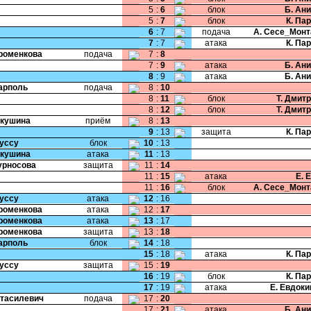
5
:
6
блок
Б. Ан
5
:
7
блок
К. Па
6
:
7
подача
А. Сесе_Мон
7
:
7
атака
К. Па
Хроменкова
подача
7
:
8
7
:
9
атака
Б. Ан
8
:
9
атака
Б. Ан
Карполь
подача
8
:
10
8
:
11
блок
Т. Дмит
8
:
12
блок
Т. Дмит
Якушина
приём
8
:
13
9
:
13
защита
К. Па
Руссу
блок
10
:
13
Якушина
атака
11
:
13
Курносова
защита
11
:
14
11
:
15
атака
Е. 
11
:
16
блок
А. Сесе_Мон
Руссу
атака
12
:
16
Хроменкова
атака
12
:
17
Хроменкова
атака
13
:
17
Хроменкова
защита
13
:
18
Карполь
блок
14
:
18
15
:
18
атака
К. Па
Руссу
защита
15
:
19
16
:
19
блок
К. Па
17
:
19
атака
Е. Евдок
Стасилевич
подача
17
:
20
17
:
21
атака
Б. Ан