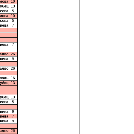
имова
10
рубец
13
исова
5
имова
10
исова
5
риева
7
риева
7
талво
26
Енина
9
талво
26
рполь
16
рубец
13
рубец
13
исова
5
Енина
9
риева
7
Енина
9
талво
26