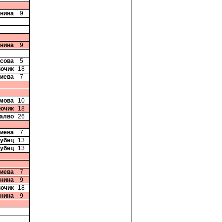
Енина
9
Енина
9
исова
5
тючик
18
риева
7
имова
10
тючик
18
талво
26
риева
7
рубец
13
рубец
13
риева
7
Енина
9
тючик
18
Енина
9