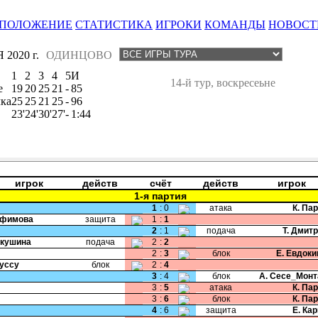
ПОЛОЖЕНИЕ
СТАТИСТИКА
ИГРОКИ
КОМАНДЫ
НОВОСТ
2020 г.
ОДИНЦОВО
1
2
3
4
5
И
14-й тур, воскресеьне
е
19
20
25
21
-
85
ка
25
25
21
25
-
96
23'
24'
30'
27'
-
1:44
игрок
действ
счёт
действ
игрок
1-я партия
1
:
0
атака
К. Па
Ефимова
защита
1
:
1
2
:
1
подача
Т. Дмит
Якушина
подача
2
:
2
2
:
3
блок
Е. Евдок
Руссу
блок
2
:
4
3
:
4
блок
А. Сесе_Мон
3
:
5
атака
К. Па
3
:
6
блок
К. Па
4
:
6
защита
Е. Ка