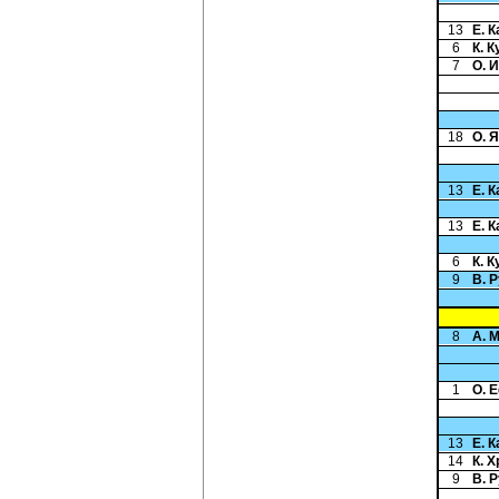
13
Е. 
6
К. 
7
О. 
18
О. 
13
Е. 
13
Е. 
6
К. 
9
В. 
8
А. 
1
О. 
13
Е. 
14
К. 
9
В. 