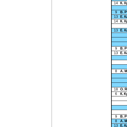
14
К. 
9
В. 
13
Е. 
14
К. 
13
Е. 
9
В. 
13
Е. 
8
А. 
18
О. 
6
К. 
9
В. 
8
А. 
13
Е. 