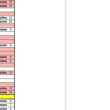
имова
10
имова
10
рубец
13
талво
26
Енина
9
пенко
4
Енина
9
Енина
9
рубец
13
рубец
13
имова
10
Енина
9
риева
7
пенко
4