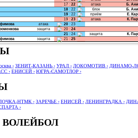
17
:
22
атака
Б. Ан
18
:
22
блок
Б. Ан
19
:
22
приём
Е. Ка
19
:
23
атака
К. Па
Ефимова
атака
20
:
23
Хроменкова
защита
20
:
24
21
:
24
защита
К. Па
Ефимова
защита
21
:
25
БЫ
ква ›
ЗЕНИТ-КАЗАНЬ ›
УРАЛ ›
ЛОКОМОТИВ ›
ДИНАМО-ЛО
СС ›
ЕНИСЕЙ ›
ЮГРА-САМОТЛОР ›
БЫ
ЛОЧКА-НТМК ›
ЗАРЕЧЬЕ ›
ЕНИСЕЙ ›
ЛЕНИНГРАДКА ›
ДИНА
СПАРТА ›
 ВОЛЕЙБОЛ