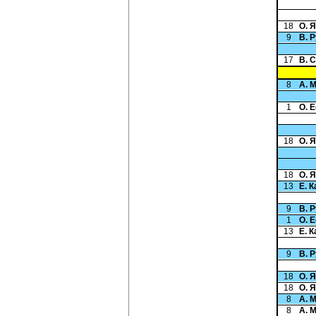
18
О. 
9
В. 
17
В. 
8
А. 
1
О. 
18
О. 
18
О. 
13
Е. 
9
В. 
1
О. 
13
Е. 
9
В. 
18
О. 
18
О. 
8
А. 
8
А. 