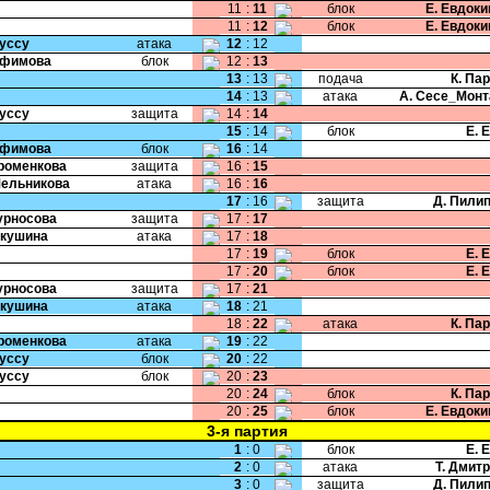
11
:
11
блок
Е. Евдок
11
:
12
блок
Е. Евдок
Руссу
атака
12
:
12
Ефимова
блок
12
:
13
13
:
13
подача
К. Па
14
:
13
атака
А. Сесе_Мон
Руссу
защита
14
:
14
15
:
14
блок
Е. 
Ефимова
блок
16
:
14
Хроменкова
защита
16
:
15
Мельникова
атака
16
:
16
17
:
16
защита
Д. Пили
Курносова
защита
17
:
17
Якушина
атака
17
:
18
17
:
19
блок
Е. 
17
:
20
блок
Е. 
Курносова
защита
17
:
21
Якушина
атака
18
:
21
18
:
22
атака
К. Па
Хроменкова
атака
19
:
22
Руссу
блок
20
:
22
Руссу
блок
20
:
23
20
:
24
блок
К. Па
20
:
25
блок
Е. Евдок
3-я партия
1
:
0
блок
Е. 
2
:
0
атака
Т. Дмит
3
:
0
защита
Д. Пили