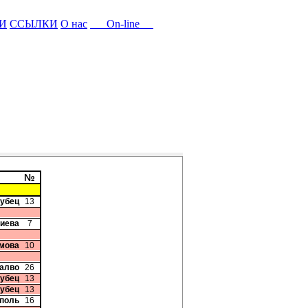
И
ССЫЛКИ
О нас
On-line
№
рубец
13
риева
7
имова
10
талво
26
рубец
13
рубец
13
рполь
16