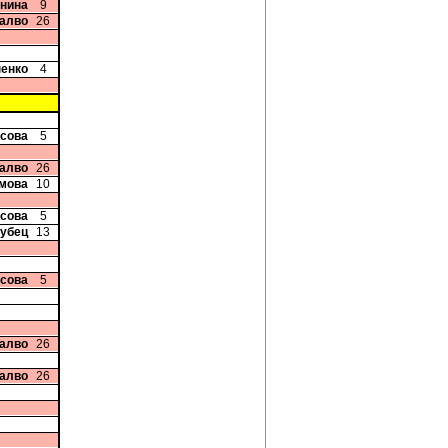
Енина
9
талво
26
пенко
4
исова
5
талво
26
имова
10
исова
5
рубец
13
исова
5
талво
26
талво
26