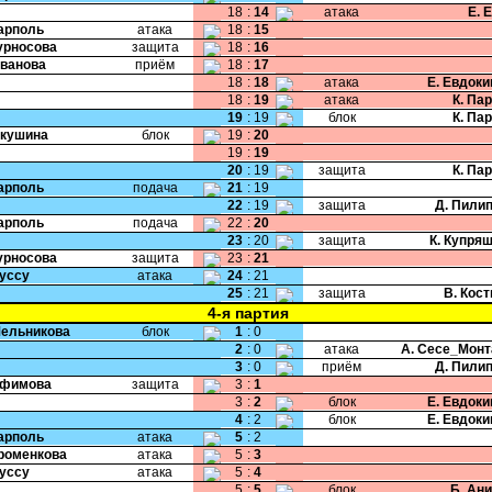
18
:
14
атака
Е. 
Карполь
атака
18
:
15
Курносова
защита
18
:
16
Иванова
приём
18
:
17
18
:
18
атака
Е. Евдок
18
:
19
атака
К. Па
19
:
19
блок
К. Па
Якушина
блок
19
:
20
19
:
19
20
:
19
защита
К. Па
Карполь
подача
21
:
19
22
:
19
защита
Д. Пили
Карполь
подача
22
:
20
23
:
20
защита
К. Купря
Курносова
защита
23
:
21
Руссу
атака
24
:
21
25
:
21
защита
В. Кос
4-я партия
Мельникова
блок
1
:
0
2
:
0
атака
А. Сесе_Мон
3
:
0
приём
Д. Пили
Ефимова
защита
3
:
1
3
:
2
блок
Е. Евдок
4
:
2
блок
Е. Евдок
Карполь
атака
5
:
2
Хроменкова
атака
5
:
3
Руссу
атака
5
:
4
5
:
5
блок
Б. Ан