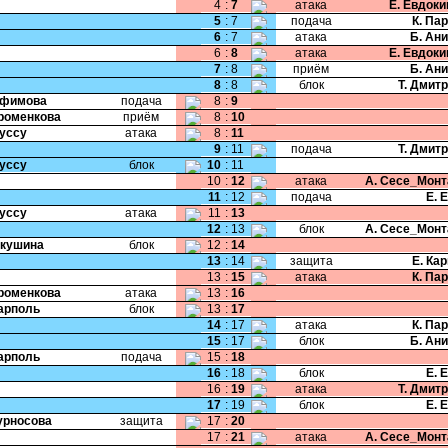
4
:
7
атака
Е. Евдок
5
:
7
подача
К. Па
6
:
7
атака
Б. Ан
6
:
8
атака
Е. Евдок
7
:
8
приём
Б. Ан
8
:
8
блок
Т. Дмит
Ефимова
подача
8
:
9
Хроменкова
приём
8
:
10
Руссу
атака
8
:
11
9
:
11
подача
Т. Дмит
Руссу
блок
10
:
11
10
:
12
атака
А. Сесе_Мон
11
:
12
подача
Е. 
Руссу
атака
11
:
13
12
:
13
блок
А. Сесе_Мон
Якушина
блок
12
:
14
13
:
14
защита
Е. Ка
13
:
15
атака
К. Па
Хроменкова
атака
13
:
16
Карполь
блок
13
:
17
14
:
17
атака
К. Па
15
:
17
блок
Б. Ан
Карполь
подача
15
:
18
16
:
18
блок
Е. 
16
:
19
атака
Т. Дмит
17
:
19
блок
Е. 
Курносова
защита
17
:
20
17
:
21
атака
А. Сесе_Мон