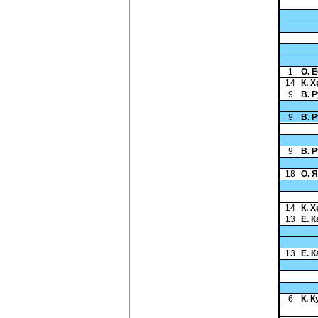
1
О. 
14
К. 
9
В. 
9
В. 
9
В. 
18
О. 
14
К. 
13
Е. 
13
Е. 
6
К. 