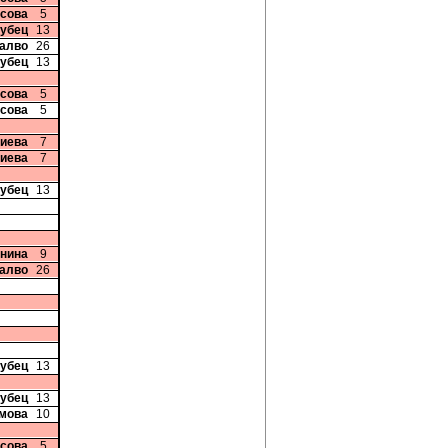
исова
5
рубец
13
талво
26
рубец
13
исова
5
исова
5
риева
7
риева
7
рубец
13
Енина
9
талво
26
рубец
13
рубец
13
имова
10
исова
5