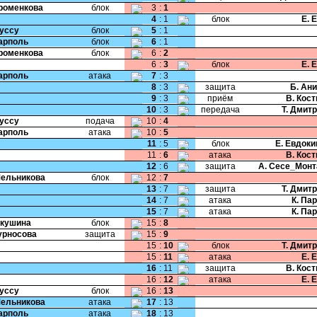
Хроменкова
блок
3
:
1
4
:
1
блок
Е. 
Руссу
блок
5
:
1
Карполь
блок
6
:
1
Хроменкова
блок
6
:
2
6
:
3
блок
Е. 
Карполь
атака
7
:
3
8
:
3
защита
Б. Ан
9
:
3
приём
В. Кос
10
:
3
передача
Т. Дмит
Руссу
подача
10
:
4
Карполь
атака
10
:
5
11
:
5
блок
Е. Евдок
11
:
6
атака
В. Кос
12
:
6
защита
А. Сесе_Мон
Мельникова
блок
12
:
7
13
:
7
защита
Т. Дмит
14
:
7
атака
К. Па
15
:
7
атака
К. Па
Якушина
блок
15
:
8
Курносова
защита
15
:
9
15
:
10
блок
Т. Дмит
15
:
11
атака
Е. 
16
:
11
защита
В. Кос
16
:
12
атака
Е. 
Руссу
блок
16
:
13
Мельникова
атака
17
:
13
Карполь
атака
18
:
13