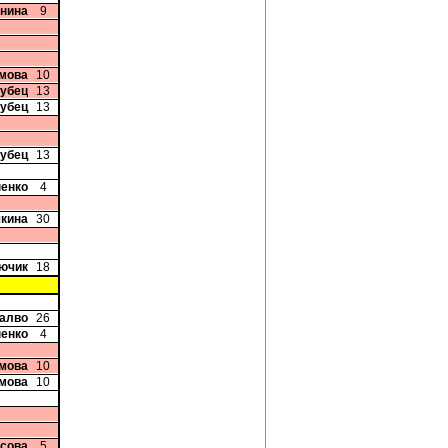
Енина
9
имова
10
рубец
13
рубец
13
рубец
13
пенко
4
шкина
30
тючик
18
талво
26
пенко
4
имова
10
имова
10
исова
5