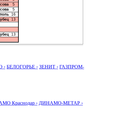
исова
5
исова
5
рполь
16
рубец
13
рубец
13
 ›
БЕЛОГОРЬЕ ›
ЗЕНИТ ›
ГАЗПРОМ-
МО Краснодар ›
ДИНАМО-МЕТАР ›