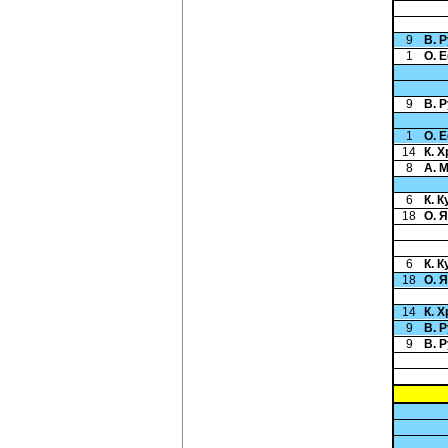
9
В. 
1
О. 
9
В. 
1
О. 
14
К. 
8
А. 
6
К. 
18
О. 
6
К. 
18
О. 
14
К. 
9
В. 
9
В. 