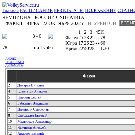
Главная
РАСПИСАНИЕ
РЕЗУЛЬТАТЫ
ПОЛОЖЕНИЕ
СТАТИ
ЧЕМПИОНАТ РОССИИ СУПЕРЛИГА
ФАКЕЛ - ЮГРА
22 ОКТЯБРЯ 2022 г.
Н. УРЕНГОЙ
1
2
3
4
5
И
3 - 0
Факел
25
28
25
-
-
78
Югра
17
26
23
-
-
66
78
5-й Тур
66
Время
22'
40'
28'
-
-
1:30
АНОНС
РЕЗУЛЬТАТЫ
ДИНАМИКА
Факел
2
Дикарев Виталий
4
Ковальчук Алексей
5
Гранкин Сергей
6
Бабкевич Владислав
7
Динейкин Станислав
8
Сивожелез Евгений
10
Мельников Александр
11
Чанчиков Алексей
12
Андреев Евгений