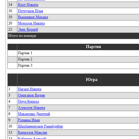
14
Крот Никита
16
Петрушов Илья
19
Вышников Михаил
20
Морозов Никита
22
Эннс Корней
Итого по команде
Партия
Партия 1
Партия 2
Партия 3
Югра
1
Нагаец Никита
3
Ожиганов Вадим
4
Пиун Кирилл
7
Алексеев Никита
8
Макаренко Дмитрий
9
Ропавка Иван
10
Шахбанмирзаев Ражабдибир
13
Кириллов Максим
14
Кабешов Алексей