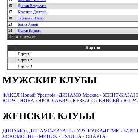
15
Дьяков Владислав
17
Красиков Дмитрий
18
Тебенихин Павел
23
Ботин Антон
24
Ионов Кирилл
Итого по команде
Партия
Партия 1
Партия 2
Партия 3
МУЖСКИЕ КЛУБЫ
ФАКЕЛ Новый Уренгой ›
ДИНАМО Москва ›
ЗЕНИТ-КАЗАНЬ
ЮГРА ›
НОВА ›
ЯРОСЛАВИЧ ›
КУЗБАСС ›
ЕНИСЕЙ ›
ЮГРА
ЖЕНСКИЕ КЛУБЫ
ДИНАМО ›
ДИНАМО-КАЗАНЬ ›
УРАЛОЧКА-НТМК ›
ЗАРЕЧ
ЛОКОМОТИВ ›
МИНСК ›
ТУЛИЦА ›
СПАРТА ›