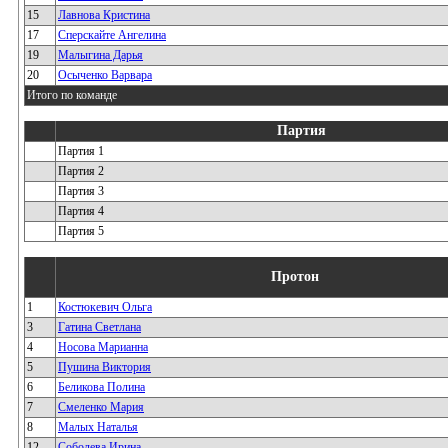
15
Лавнова Кристина
17
Сперскайте Ангелина
19
Малыгина Дарья
20
Осыченко Варвара
Итого по команде
Партия
Партия 1
Партия 2
Партия 3
Партия 4
Партия 5
Протон
1
Костюкевич Ольга
3
Гатина Светлана
4
Носова Марианна
5
Пушина Виктория
6
Беликова Полина
7
Смеленко Мария
8
Малых Наталья
12
Соболева Ирина