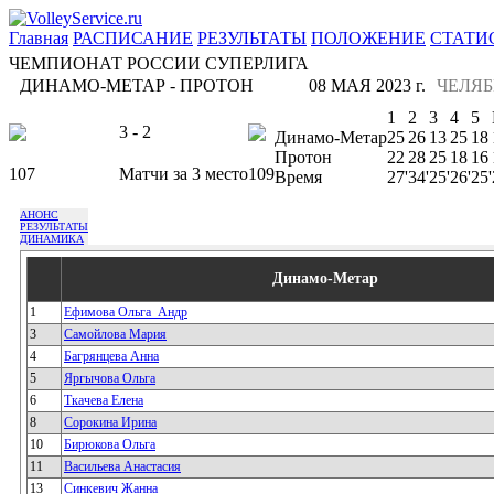
Главная
РАСПИСАНИЕ
РЕЗУЛЬТАТЫ
ПОЛОЖЕНИЕ
СТАТИ
ЧЕМПИОНАТ РОССИИ СУПЕРЛИГА
ДИНАМО-МЕТАР - ПРОТОН
08 МАЯ 2023 г.
ЧЕЛЯ
1
2
3
4
5
3 - 2
Динамо-Метар
25
26
13
25
18
Протон
22
28
25
18
16
107
Матчи за 3 место
109
Время
27'
34'
25'
26'
25'
АНОНС
РЕЗУЛЬТАТЫ
ДИНАМИКА
Динамо-Метар
1
Ефимова Ольга_Андр
3
Самойлова Мария
4
Багрянцева Анна
5
Яргычова Ольга
6
Ткачева Елена
8
Сорокина Ирина
10
Бирюкова Ольга
11
Васильева Анастасия
13
Синкевич Жанна