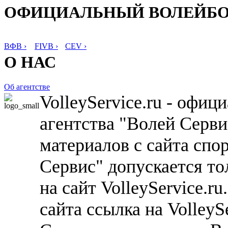
ОФИЦИАЛЬНЫЙ ВОЛЕЙБ
ВФВ ›
FIVB ›
CEV ›
О НАС
Об агентстве
VolleyService.ru - офи
агентства "Волей Серв
материалов с сайта спо
Сервис" допускается то
на сайт VolleyService.r
сайта ссылка на VolleyS