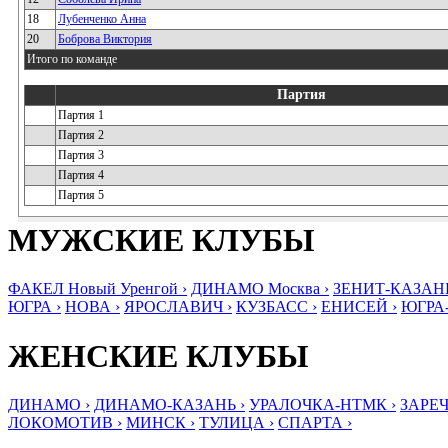
18
Лубенченко Анна
20
Боброва Виктория
Итого по команде
Партия
Партия 1
Партия 2
Партия 3
Партия 4
Партия 5
МУЖСКИЕ КЛУБЫ
ФАКЕЛ Новый Уренгой ›
ДИНАМО Москва ›
ЗЕНИТ-КАЗАНЬ
ЮГРА ›
НОВА ›
ЯРОСЛАВИЧ ›
КУЗБАСС ›
ЕНИСЕЙ ›
ЮГРА
ЖЕНСКИЕ КЛУБЫ
ДИНАМО ›
ДИНАМО-КАЗАНЬ ›
УРАЛОЧКА-НТМК ›
ЗАРЕЧ
ЛОКОМОТИВ ›
МИНСК ›
ТУЛИЦА ›
СПАРТА ›