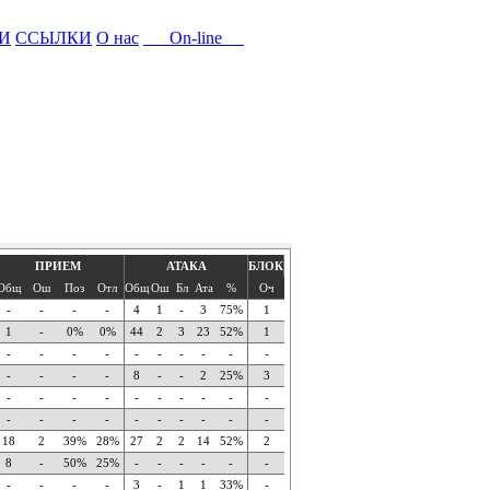
И
ССЫЛКИ
О нас
On-line
ПРИЕМ
АТАКА
БЛОК
Общ
Ош
Поз
Отл
Общ
Ош
Бл
Ата
%
Оч
-
-
-
-
4
1
-
3
75%
1
1
-
0%
0%
44
2
3
23
52%
1
-
-
-
-
-
-
-
-
-
-
-
-
-
-
8
-
-
2
25%
3
-
-
-
-
-
-
-
-
-
-
-
-
-
-
-
-
-
-
-
-
18
2
39%
28%
27
2
2
14
52%
2
8
-
50%
25%
-
-
-
-
-
-
-
-
-
-
3
-
1
1
33%
-