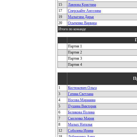
15
Лавнова Кристина
17
Сперскайте Ангелина
19
Малыгина Дарья
20
Осыченко Варвара
Итого по команде
Партия 1
Партия 2
Партия 3
Партия 4
П
1
Костюкевич Ольга
3
Гатина Светлана
4
Носова Марианна
5
Пушина Виктория
6
Беликова Полина
7
Смеленко Мария
8
Малых Наталья
12
Соболева Ирина
18
Лубенченко Анна