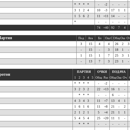
*
*
*
*
-
-2
-
-
-
3
1
2
4
10
-3
17
1
1
1
5
6
2
11
+11
14
-
-
*
-
-
-
-
-
74
+40
92
7
4
Партия
Под
Ата
Бл
Ош.С
Общ
Ош
О
3
15
4
4
26
2
3
-
15
-
3
18
1
-
1
15
1
7
25
3
1
-
13
7
3
23
1
-
ПАРТИЯ
ОЧКИ
ПОДАЧА
ротон
1
2
3
4
5
Общ
Раз
Общ
Ош
Оч
*
*
*
*
-
-2
-
-
-
3
2
3
2
22
+13
16
1
-
*
*
*
-
-
6
-
-
4
3
4
3
11
+7
13
4
1
1
6
1
6
11
+8
21
-
2
2
1
2
1
5
+4
21
1
1
5
4
5
4
25
+20
11
1
-
*
*
*
-
-
-
-
-
-
-
-
-
-