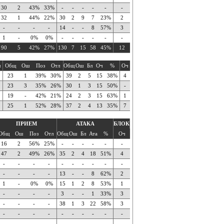
30
2
43%
33%
-
-
-
-
-
-
32
1
44%
22%
30
2
9
7
23%
2
-
-
-
-
14
-
-
8
57%
3
1
-
0%
0%
-
-
-
-
-
-
90
5
42%
27%
130
7
15
58
45%
12
ч
Общ
Ош
Поз
Отл
Общ
Ош
Бл
Оч
%
Оч
23
1
39%
30%
39
2
5
15
38%
4
23
3
35%
26%
30
1
3
15
50%
-
19
-
42%
21%
24
2
3
15
63%
1
25
1
52%
28%
37
2
4
13
35%
7
ПРИЕМ
АТАКА
БЛОК
Общ
Ош
Поз
Отл
Общ
Ош
Бл
Ата
%
Оч
16
2
56%
25%
-
-
-
-
-
-
47
2
49%
26%
35
2
4
18
51%
4
-
-
-
-
-
-
-
-
-
-
-
-
-
-
13
-
-
8
62%
2
1
-
0%
0%
15
1
2
8
53%
1
-
-
-
-
3
-
-
1
33%
3
-
-
-
-
38
1
3
22
58%
3
-
-
-
-
-
-
-
-
-
-
-
-
-
-
-
-
-
-
-
-