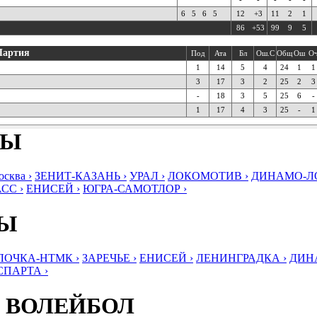
6
5
6
5
12
+3
11
2
1
86
+53
99
9
5
Партия
Под
Ата
Бл
Ош.С
Общ
Ош
О
1
14
5
4
24
1
1
3
17
3
2
25
2
3
-
18
3
5
25
6
-
1
17
4
3
25
-
1
БЫ
ква ›
ЗЕНИТ-КАЗАНЬ ›
УРАЛ ›
ЛОКОМОТИВ ›
ДИНАМО-ЛО
СС ›
ЕНИСЕЙ ›
ЮГРА-САМОТЛОР ›
БЫ
ЛОЧКА-НТМК ›
ЗАРЕЧЬЕ ›
ЕНИСЕЙ ›
ЛЕНИНГРАДКА ›
ДИНА
СПАРТА ›
 ВОЛЕЙБОЛ