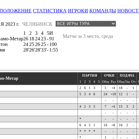
ПОЛОЖЕНИЕ
СТАТИСТИКА
ИГРОКИ
КОМАНДЫ
НОВОСТ
Я 2023 г.
ЧЕЛЯБИНСК
1
2
3
4
5
И
Матчи за 3 место, среда
амо-Метар
26
18
24
23
-
91
тон
24
25
26
25
-
100
мя
28'
26'
28'
33'
-
1:55
ПАРТИЯ
ОЧКИ
ПОДАЧА
мо-Метар
1
2
3
4
5
Общ
Раз
Общ
Ош
Оч
2
6
1
3
5
+4
18
-
1
5
3
4
6
24
+18
12
1
-
-
-
-
-
-
4
2
3
5
7
+4
15
3
2
-
-
-
-
-
*
-
-
-
-
-
6
4
5
1
16
+8
16
2
-
*
*
*
*
-
-
-
-
-
*
1
-
-
-
-