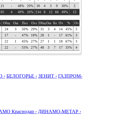
21
-
48%
29%
30
4
3
9
30%
2
85
4
49%
26%
134
8
12
66
49%
15
ч
Общ
Ош
Поз
Отл
Общ
Ош
Бл
Оч
%
Оч
24
3
50%
29%
31
3
4
14
45%
5
17
-
47%
18%
28
1
-
17
61%
3
22
1
45%
27%
27
1
1
18
67%
3
22
-
55%
27%
48
3
7
17
35%
4
 ›
БЕЛОГОРЬЕ ›
ЗЕНИТ ›
ГАЗПРОМ-
МО Краснодар ›
ДИНАМО-МЕТАР ›