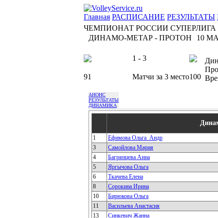
Главная
РАСПИСАНИЕ
РЕЗУЛЬТАТЫ
ЧЕМПИОНАТ РОССИИ СУПЕРЛИГА
ДИНАМО-МЕТАР - ПРОТОН
10 МА
1 - 3
Дин
Про
91
Матчи за 3 место
100
Вре
АНОНС
РЕЗУЛЬТАТЫ
ДИНАМИКА
Дина
1
Ефимова Ольга_Андр
3
Самойлова Мария
4
Багрянцева Анна
5
Яргычова Ольга
6
Ткачева Елена
8
Сорокина Ирина
10
Бирюкова Ольга
11
Васильева Анастасия
13
Синкевич Жанна