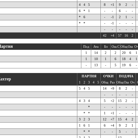
4
4
5
8
+1
9
2
-
6
*
1
-
-
6
-
-
*
6
-
-1
2
1
-
*
*
-
-1
-
-
-
-
-
-
-
-
42
+4
57
16
2
Партия
Под
Ата
Бл
Ош.С
Общ
Ош
О
1
14
2
2
20
6
1
1
10
1
6
18
4
1
-
13
-
5
19
6
-
ПАРТИЯ
ОЧКИ
ПОДАЧА
ахтер
1
2
3
4
5
Общ
Раз
Общ
Ош
Оч
5
4
5
14
+9
8
2
-
-
-
-
-
-
4
3
4
5
+2
15
2
-
*
-
-
-
-
-
*
*
1
+1
-
-
-
3
2
3
12
+7
15
4
2
1
6
1
6
+4
9
2
1
*
*
-
-
5
-
-
2
1
2
-
-
12
-
-