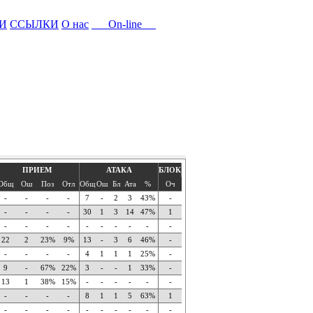
И
ССЫЛКИ
О нас
On-line
ПРИЕМ
АТАКА
БЛОК
Общ
Ош
Поз
Отл
Общ
Ош
Бл
Ата
%
Оч
-
-
-
-
7
-
2
3
43%
-
-
-
-
-
30
1
3
14
47%
1
-
-
-
-
-
-
-
-
-
-
22
2
23%
9%
13
-
3
6
46%
-
-
-
-
-
4
1
1
1
25%
-
9
-
67%
22%
3
-
-
1
33%
-
13
1
38%
15%
-
-
-
-
-
-
-
-
-
-
8
1
1
5
63%
1
-
-
-
-
-
-
-
-
-
-