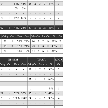
14
-
64%
43%
16
2
3
7
44%
1
1
-
0%
0%
-
-
-
-
-
-
-
-
-
-
-
-
-
-
-
-
3
1
67%
67%
-
-
-
-
-
-
-
-
-
-
-
-
-
-
-
-
62
4
44%
23%
81
5
13
37
46%
3
ч
Общ
Ош
Поз
Отл
Общ
Ош
Бл
Оч
%
Оч
22
1
50%
27%
24
2
2
14
58%
2
19
3
32%
21%
23
1
6
10
43%
1
21
-
48%
19%
34
2
5
13
38%
-
ПРИЕМ
АТАКА
БЛОК
Общ
Ош
Поз
Отл
Общ
Ош
Бл
Ата
%
Оч
-
-
-
-
18
1
2
9
50%
5
-
-
-
-
-
-
-
-
-
-
-
-
-
-
9
1
-
5
56%
-
-
-
-
-
-
-
-
-
-
-
-
-
-
-
1
-
-
-
0%
1
21
-
52%
33%
15
-
1
10
67%
-
1
-
100%
100%
3
-
-
1
33%
4
-
-
-
-
-
-
-
-
-
-
-
-
-
-
-
-
-
-
-
-