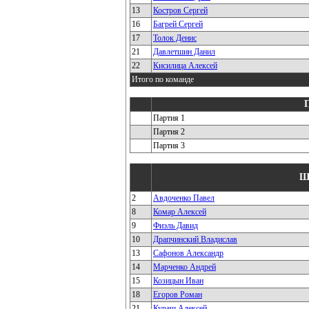
13
Костров Сергей
16
Багрей Сергей
17
Толок Денис
21
Давлетшин Данил
22
Кисилица Алексей
Итого по команде
Партия 1
Партия 2
Партия 3
Ш
2
Авдоченко Павел
8
Комар Алексей
9
Фиэль Давид
10
Драпчинский Владислав
13
Сафонов Александр
14
Марченко Андрей
15
Козицын Иван
18
Егоров Роман
21
Кураш Алексей