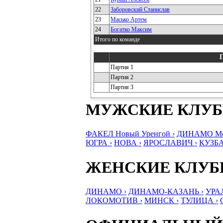
22
Заборовский Станислав
23
Масько Артем
24
Богатко Максим
Итого по команде
Партия 1
Партия 2
Партия 3
МУЖСКИЕ КЛУ
ФАКЕЛ Новый Уренгой ›
ДИНАМО Мос
ЮГРА ›
НОВА ›
ЯРОСЛАВИЧ ›
КУЗБА
ЖЕНСКИЕ КЛУ
ДИНАМО ›
ДИНАМО-КАЗАНЬ ›
УРА
ЛОКОМОТИВ ›
МИНСК ›
ТУЛИЦА ›