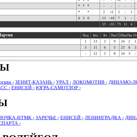
*
*
*
-
-
-
-
-
*
*
2
+2
2
-
1
6
5
6
13
+10
7
1
-
53
+35
73
11
4
Партия
Под
Ата
Бл
Ош.С
Общ
Ош
О
1
13
2
9
24
2
1
3
11
6
5
25
6
3
-
12
5
8
24
3
-
БЫ
ква ›
ЗЕНИТ-КАЗАНЬ ›
УРАЛ ›
ЛОКОМОТИВ ›
ДИНАМО-ЛО
СС ›
ЕНИСЕЙ ›
ЮГРА-САМОТЛОР ›
БЫ
ЛОЧКА-НТМК ›
ЗАРЕЧЬЕ ›
ЕНИСЕЙ ›
ЛЕНИНГРАДКА ›
ДИНА
СПАРТА ›