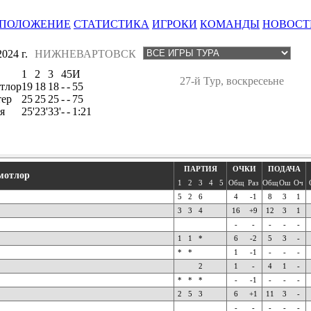
ПОЛОЖЕНИЕ
СТАТИСТИКА
ИГРОКИ
КОМАНДЫ
НОВОСТ
024 г.
НИЖНЕВАРТОВСК
1
2
3
4
5
И
27-й Тур, воскресеьне
тлор
19
18
18
-
-
55
ер
25
25
25
-
-
75
я
25'
23'
33'
-
-
1:21
ПАРТИЯ
ОЧКИ
ПОДАЧА
мотлор
1
2
3
4
5
Общ
Раз
Общ
Ош
Оч
5
2
6
4
-1
8
3
1
3
3
4
16
+9
12
3
1
-
-
-
-
-
1
1
*
6
-2
5
3
-
*
*
1
-1
-
-
-
2
1
-
4
1
-
*
*
*
-
-1
-
-
-
2
5
3
6
+1
11
3
-
-
-
-
-
-