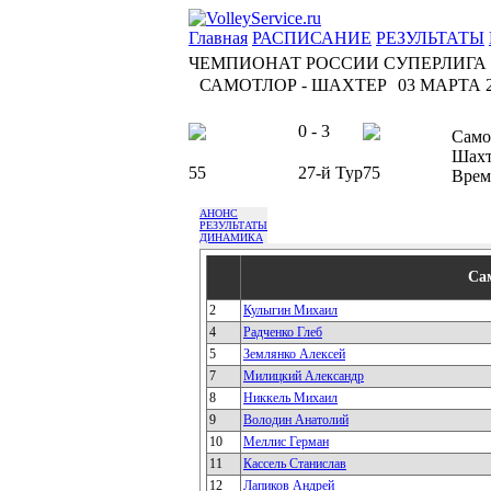
Главная
РАСПИСАНИЕ
РЕЗУЛЬТАТЫ
ЧЕМПИОНАТ РОССИИ СУПЕРЛИГА
САМОТЛОР - ШАХТЕР
03 МАРТА 2
0 - 3
Само
Шахт
55
27-й Тур
75
Врем
АНОНС
РЕЗУЛЬТАТЫ
ДИНАМИКА
Са
2
Кулыгин Михаил
4
Радченко Глеб
5
Землянко Алексей
7
Милицкий Александр
8
Никкель Михаил
9
Володин Анатолий
10
Меллис Герман
11
Кассель Станислав
12
Лапиков Андрей