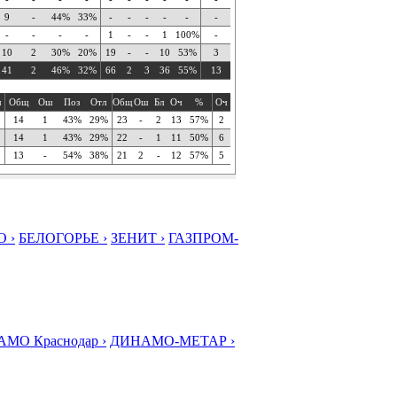
9
-
44%
33%
-
-
-
-
-
-
-
-
-
-
1
-
-
1
100%
-
10
2
30%
20%
19
-
-
10
53%
3
41
2
46%
32%
66
2
3
36
55%
13
ч
Общ
Ош
Поз
Отл
Общ
Ош
Бл
Оч
%
Оч
14
1
43%
29%
23
-
2
13
57%
2
14
1
43%
29%
22
-
1
11
50%
6
13
-
54%
38%
21
2
-
12
57%
5
 ›
БЕЛОГОРЬЕ ›
ЗЕНИТ ›
ГАЗПРОМ-
МО Краснодар ›
ДИНАМО-МЕТАР ›