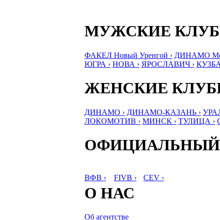
МУЖСКИЕ КЛУ
ФАКЕЛ Новый Уренгой ›
ДИНАМО Мос
ЮГРА ›
НОВА ›
ЯРОСЛАВИЧ ›
КУЗБА
ЖЕНСКИЕ КЛУ
ДИНАМО ›
ДИНАМО-КАЗАНЬ ›
УРА
ЛОКОМОТИВ ›
МИНСК ›
ТУЛИЦА ›
ОФИЦИАЛЬНЫЙ
ВФВ ›
FIVB ›
CEV ›
О НАС
Об агентстве