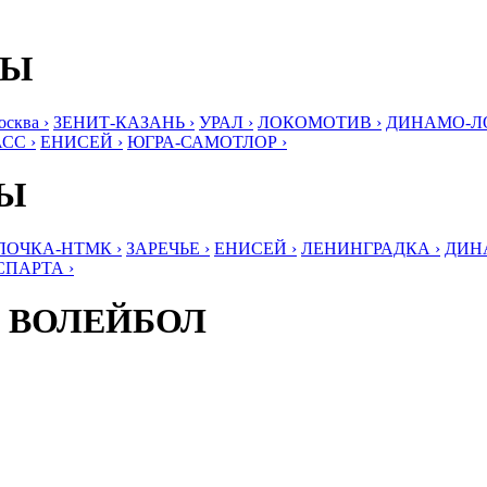
БЫ
ква ›
ЗЕНИТ-КАЗАНЬ ›
УРАЛ ›
ЛОКОМОТИВ ›
ДИНАМО-ЛО
СС ›
ЕНИСЕЙ ›
ЮГРА-САМОТЛОР ›
БЫ
ЛОЧКА-НТМК ›
ЗАРЕЧЬЕ ›
ЕНИСЕЙ ›
ЛЕНИНГРАДКА ›
ДИНА
СПАРТА ›
 ВОЛЕЙБОЛ