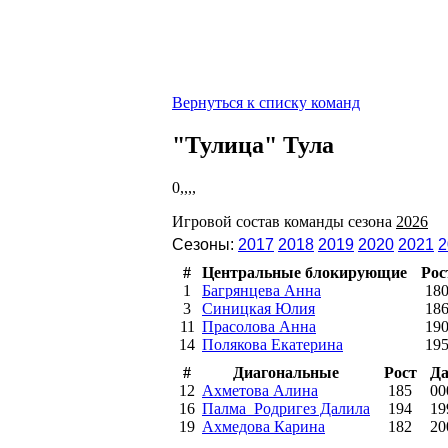
Вернуться к списку команд
"Тулица" Тула
0,,,,
Игровой состав команды сезона
2026
Сезоны:
2017
2018
2019
2020
2021
2
#
Центральные блокирующие
Рос
1
Багрянцева Анна
18
3
Синицкая Юлия
18
11
Прасолова Анна
19
14
Полякова Екатерина
19
#
Диагональные
Рост
Да
12
Ахметова Алина
185
00
16
Палма_Родригез Далила
194
19
19
Ахмедова Карина
182
20