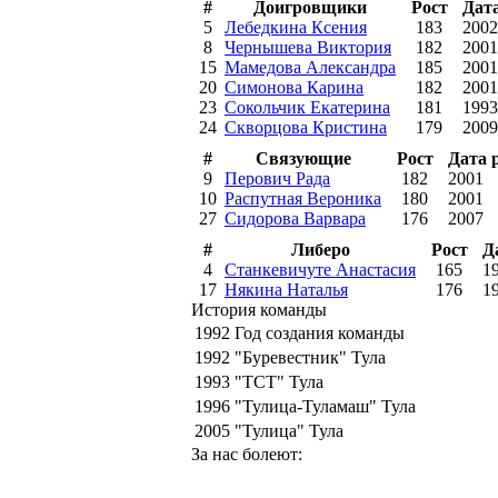
#
Доигровщики
Рост
Дат
5
Лебедкина Ксения
183
2002
8
Чернышева Виктория
182
2001
15
Мамедова Александра
185
2001
20
Симонова Карина
182
2001
23
Сокольчик Екатерина
181
1993
24
Скворцова Кристина
179
2009
#
Связующие
Рост
Дата 
9
Перович Рада
182
2001
10
Распутная Вероника
180
2001
27
Сидорова Варвара
176
2007
#
Либеро
Рост
Д
4
Станкевичуте Анастасия
165
1
17
Някина Наталья
176
1
История команды
1992
Год создания команды
1992
"Буревестник" Тула
1993
"ТСТ" Тула
1996
"Тулица-Туламаш" Тула
2005
"Тулица" Тула
За нас болеют: